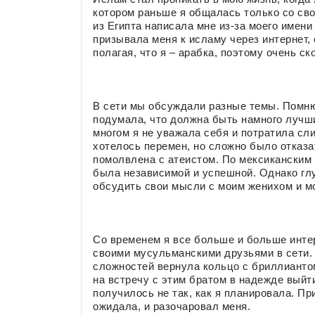
котором раньше я общалась только со св
из Египта написала мне из-за моего имени
призывала меня к исламу через интернет,
полагая, что я – арабка, поэтому очень с
В сети мы обсуждали разные темы. Помню
подумала, что должна быть намного лучши
многом я не уважала себя и потратила сл
хотелось перемен, но сложно было отказа
помолвлена с атеистом. По мексиканским
была независимой и успешной. Однако глу
обсудить свои мысли с моим женихом и м
Со временем я все больше и больше инте
своими мусульманскими друзьями в сети. 
сложностей вернула кольцо с бриллиантом
на встречу с этим братом в надежде выйти
получилось не так, как я планировала. Пр
ожидала, и разочаровал меня.