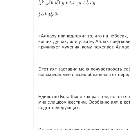
وَيُعَذِّبُ مَن يَشَاء وَاللّهُ عَلَى كُلِّ
شَيْءٍ قَدِيرٌ
«Аллаху принадлежит то, что на небесах, и
ваших душах, или утаите, Аллах предъявит
причиняет мучения, кому пожелает. Аллах 
Этот аят заставил меня почувствовать себ
напоминал мне о моих обязанностях перед
Единство Бога было как раз тем, во что я 
мне слишком жестким. Особенно аят, в котором говор
ведет неверующих.
Ислам стал проникать в мою жизнь, когда