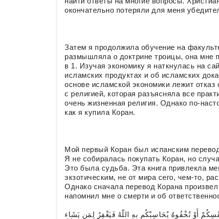
найти ответы на многие вопросы. Христиа
окончательно потеряли для меня убедите
Затем я продолжила обучение на факульте
размышляла о доктрине троицы, она мне 
в 1. Изучая экономику я наткнулась на с
исламских продуктах и об исламских дока
основе исламской экономики лежит отказ 
с религией, которая разъясняла все практ
очень жизненная религия. Однако по-наст
как я купила Коран.
Мой первый Коран был испанским перево
Я не собиралась покупать Коран, но случ
Это была судьба. Эта книга привлекла мен
экзотическим, не от мира сего, чем-то, 
Однако сначала перевод Корана произвел 
напомнил мне о смерти и об ответственнос
ِكُمْ أَوْ تُخْفُوهُ يُحَاسِبْكُم بِهِ اللّهُ فَيَغْفِرُ لِمَن يَشَاء