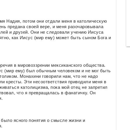
мя Надия, потом они отдали меня в католическую
чень предана своей вере, и меня разочаровывала
лей и друзей. Они не следовали учению Иисуса
нятно, как Иисус (мир ему) может быть сыном Бога и
оречия в мировоззрении мексиканского общества.
ус (мир ему) был обычным человеком и не мог быть
толиком. Монахини говорили нам, что не надо
ли кресты. Эти несоответствия приводили меня в
иваться католицизма, пока мой отец не запретил
твовал, что я превращалась в фанатичку. Он
и.
 было ясного понятия о смысле жизни и
я.