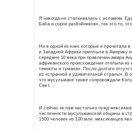
Я никогда не сталкивалась с исламом. Еди
Баба и сорок разбойников», так это то, ч
Ни в одной из книг, которые я прочитала 
и Западной Африки приплыли в Америку ка
середине 10 века при правлении амира Анд
африканского происхождения отплыли из и
темноты и тумана». После долгого отсут
из «странной и удивительной страны». В о
что мусульмане также сопровождали Колу
Свет.
И сейчас ислам настолько чужд мексикан
численности мусульманской общины в стра
1500 человек из 100 млн. мексиканцев я