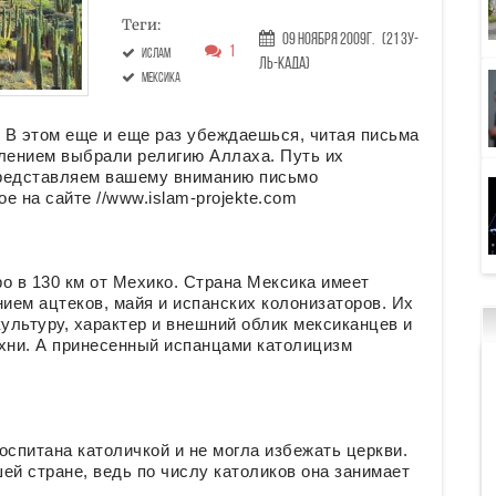
Теги:
09 Ноября 2009г.
(21 Зу-
1
ислам
ль-када)
Мексика
. В этом еще и еще раз убеждаешься, читая письма
лением выбрали религию Аллаха. Путь их
Представляем вашему вниманию письмо
 на сайте //www.islam-projekte.com
о в 130 км от Мехико. Cтрана Мексика имеет
ием ацтеков, майя и испанских колонизаторов. Их
льтуру, характер и внешний облик мексиканцев и
ухни. А принесенный испанцами католицизм
оспитана католичкой и не могла избежать церкви.
ей стране, ведь по числу католиков она занимает