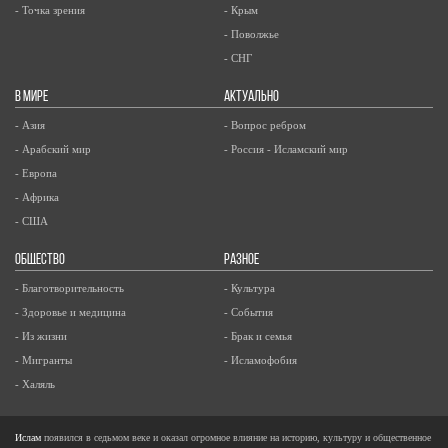
- Точка зрения
- Крым
- Поволжье
- СНГ
В МИРЕ
АКТУАЛЬНО
- Азия
- Вопрос ребром
- Арабский мир
- Россия - Исламский мир
- Европа
- Африка
- США
ОБЩЕСТВО
РАЗНОЕ
- Благотворительность
- Культура
- Здоровье и медицина
- События
- Из жизни
- Брак и семья
- Мигранты
- Исламофобия
- Халяль
Ислам
появился в седьмом веке и оказал огромное влияние на историю, культуру и общественное