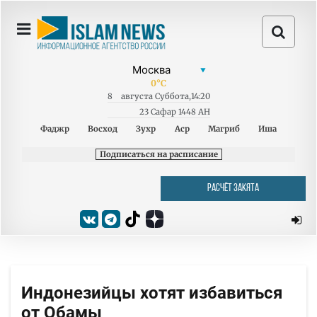
0
°C
8
августа
Суббота
,
14:20
23 Сафар 1448 AH
Фаджр
Восход
Зухр
Аср
Магриб
Иша
Подписаться на расписание
РАСЧЁТ ЗАКЯТА
Индонезийцы хотят избавиться
от Обамы