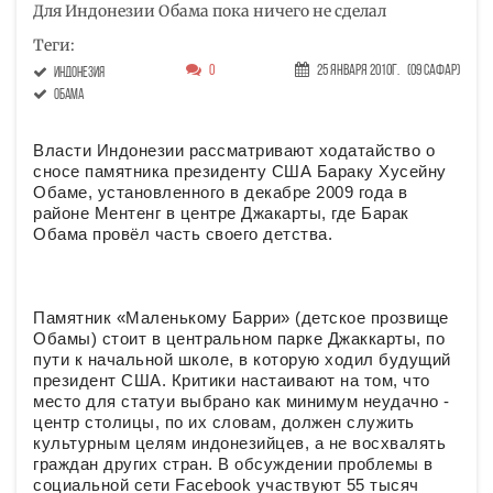
Для Индонезии Обама пока ничего не сделал
Теги:
0
25 Января 2010г.
(09 Сафар)
Индонезия
Обама
Власти Индонезии рассматривают ходатайство о
сносе памятника президенту США Бараку Хусейну
Обаме, установленного в декабре 2009 года в
районе Ментенг в центре Джакарты, где Барак
Обама провёл часть своего детства.
Памятник «Маленькому Барри» (детское прозвище
Обамы) стоит в центральном парке Джаккарты, по
пути к начальной школе, в которую ходил будущий
президент США. Критики настаивают на том, что
место для статуи выбрано как минимум неудачно -
центр столицы, по их словам, должен служить
культурным целям индонезийцев, а не восхвалять
граждан других стран. В обсуждении проблемы в
социальной сети Facebook участвуют 55 тысяч