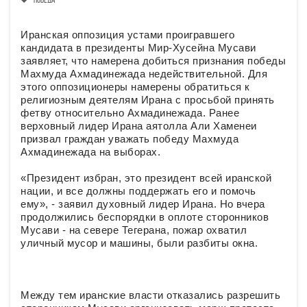
победа
Иранская оппозиция устами проигравшего
кандидата в президенты Мир-Хусейна Мусави
заявляет, что намерена добиться признания победы
Махмуда Ахмадинежада недействительной. Для
этого оппозиционеры намерены обратиться к
религиозным деятелям Ирана с просьбой принять
фетву относительно Ахмадинежада. Ранее
верховный лидер Ирана аятолла Али Хаменеи
призвал граждан уважать победу Махмуда
Ахмадинежада на выборах.
«Президент избран, это президент всей иранской
нации, и все должны поддержать его и помочь
ему», - заявил духовный лидер Ирана. Но вчера
продолжились беспорядки в оплоте сторонников
Мусави - на севере Тегерана, пожар охватил
уличный мусор и машины, были разбиты окна.
Между тем иранские власти отказались разрешить