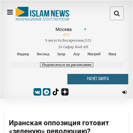
0
°C
9
августа
Воскресенье
,
5:21
24 Сафар 1448 AH
Фаджр
Восход
Зухр
Аср
Магриб
Иша
Подписаться на расписание
РАСЧЁТ ЗАКЯТА
Иранская оппозиция готовит
«зеленую» революцию?