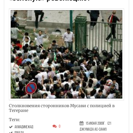
Столкновения сторонников Мусави с полицией в
Тегеране
Теги:
15 Июня 2009г.
(21
0
ахмадинежад
Джумада ас-сани)