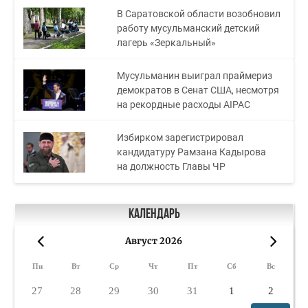
В Саратовской области возобновил
работу мусульманский детский
лагерь «Зеркальный»
Мусульманин выиграл праймериз
демократов в Сенат США, несмотря
на рекордные расходы AIPAC
Избирком зарегистрировал
кандидатуру Рамзана Кадырова
на должность Главы ЧР
Календарь
Август 2026
«
»
Пн
Вт
Ср
Чт
Пт
Сб
Вс
27
28
29
30
31
1
2