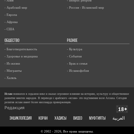
- Азия
- Вопрос ребром
- Арабский мир
- Россия - Исламский мир
- Европа
- Африка
- США
ОБЩЕСТВО
РАЗНОЕ
- Благотворительность
- Культура
- Здоровье и медицина
- События
- Из жизни
- Брак и семья
- Мигранты
- Исламофобия
- Халяль
Ислам
появился в седьмом веке и оказал огромное влияние на историю, культуру и общественное
развитие многих народов. В переводе с арабского «ислам» это подчинение воле Аллаха. Сегодня
религия ислам имеет более миллиарда приверженцев.
Редакция
ЭНЦИКЛОПЕДИЯ
КОРАН
ХАДИСЫ
ВИДЕО
Муфтияты
العربية
© 2002 - 2026, Все права защищены.