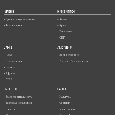
ГЛАВНОЕ
В РОССИИ И СНГ
- Крепость мусульманина
- Кавказ
- Точка зрения
- Крым
- Поволжье
- СНГ
В МИРЕ
АКТУАЛЬНО
- Азия
- Вопрос ребром
- Арабский мир
- Россия - Исламский мир
- Европа
- Африка
- США
ОБЩЕСТВО
РАЗНОЕ
- Благотворительность
- Культура
- Здоровье и медицина
- События
- Из жизни
- Брак и семья
- Мигранты
- Исламофобия