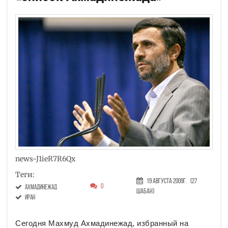
news-J1ieR7R6Qx
Теги:
19 Августа 2009г.
(27
0
ахмадинежад
Шабан)
Иран
Сегодня Махмуд Ахмадинежад, избранный на