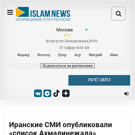
0
°C
10
августа
Понедельник
,
19:04
25 Сафар 1448 AH
Фаджр
Восход
Зухр
Аср
Магриб
Иша
Подписаться на расписание
РАСЧЁТ ЗАКЯТА
Иранские СМИ опубликовали
«список Ахмадинежада»