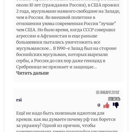
около 10 лет (гражданин России), в США прожил
2 года, мусульмане намного свободнее на Западе,
чем в России. Во внешней политике в
отношении уммы современная Россия "лучше"
чем США. Но было время, когда СССР совершил
агрессию в Афганистан и еще раньше
большевики пытались уничтожить все
мусульманское... В 1990-е Запад был на стороне
боснийских мусульман, которых вырезали
сербы, а Россия до сих пор даже геноцид в
Сребренице не признает и защищае
...
Читать дальше
05 Января 2010г.
Ответить
rsi
0
Ещё не надо быть полезным идиотом для
кремля. как вы думаете почему рф так борется
за украину? Одной из причин, чтобы
компенсировать уменьшающийся численность