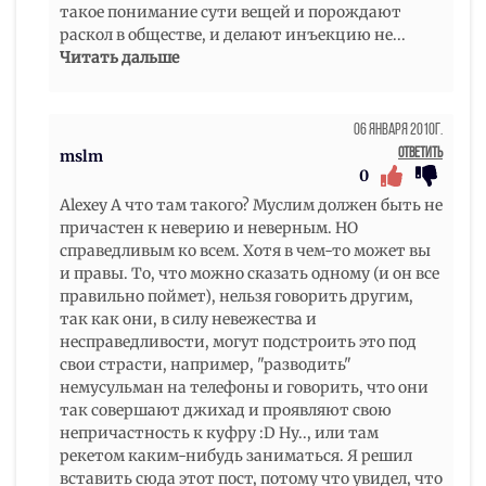
такое понимание сути вещей и порождают
раскол в обществе, и делают инъекцию не
...
Читать дальше
06 Января 2010г.
Ответить
mslm
0
Alexey А что там такого? Муслим должен быть не
причастен к неверию и неверным. НО
справедливым ко всем. Хотя в чем-то может вы
и правы. То, что можно сказать одному (и он все
правильно поймет), нельзя говорить другим,
так как они, в силу невежества и
несправедливости, могут подстроить это под
свои страсти, например, "разводить"
немусульман на телефоны и говорить, что они
так совершают джихад и проявляют свою
непричастность к куфру :D Ну.., или там
рекетом каким-нибудь заниматься. Я решил
вставить сюда этот пост, потому что увидел, что