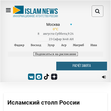
0
°C
8
августа
Суббота
,
9:24
23 Сафар 1448 AH
Фаджр
Восход
Зухр
Аср
Магриб
Иша
Подписаться на расписание
РАСЧЁТ ЗАКЯТА
Исламский столп России