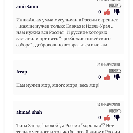
Ответить
amirSamir
0
ИншаАллах умма мусульман в России окрепнет
...нам не нужен только Кавказ и Идель-Урал ...
нам нужна вся Россия ! И русские которых
заставили принять "троебожие никейского
собора" , добровольно возвратятся в ислам
04 Января 2010г.
Ответить
Атар
0
Нам нужен мир, много мира, весь мир!
04 Января 2010г.
Ответить
ahmad_shah
0
Типа Запад "плохой", а Россия "хорошая"? Нет
только черного и только белого. Я живу в России