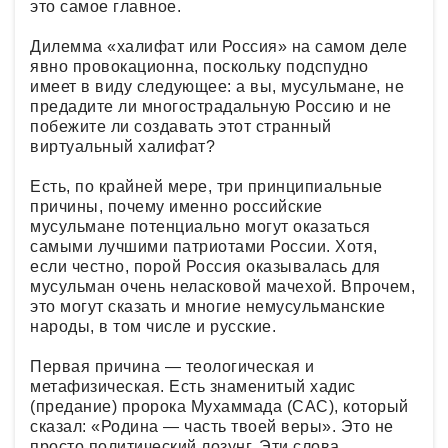
это самое главное.
Дилемма «халифат или Россия» на самом деле
явно провокационна, поскольку подспудно
имеет в виду следующее: а вы, мусульмане, не
предадите ли многострадальную Россию и не
побежите ли создавать этот странный
виртуальный халифат?
Есть, по крайней мере, три принципиальные
причины, почему именно российские
мусульмане потенциально могут оказаться
самыми лучшими патриотами России. Хотя,
если честно, порой Россия оказывалась для
мусульман очень неласковой мачехой. Впрочем,
это могут сказать и многие немусульманские
народы, в том числе и русские.
Первая причина — теологическая и
метафизическая. Есть знаменитый хадис
(предание) пророка Мухаммада (САС), который
сказал: «Родина — часть твоей веры». Это не
просто политический лозунг. Эти слова