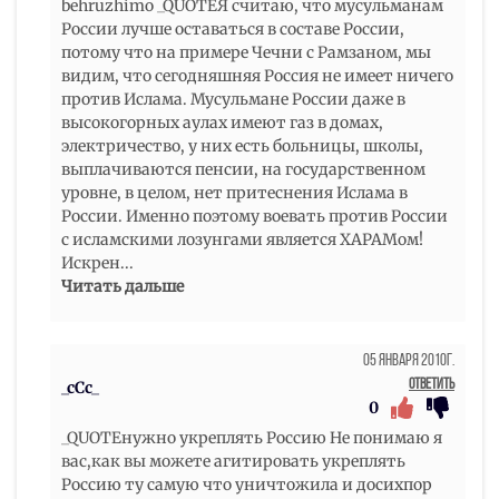
behruzhimo _QUOTEЯ считаю, что мусульманам
России лучше оставаться в составе России,
потому что на примере Чечни с Рамзаном, мы
видим, что сегодняшняя Россия не имеет ничего
против Ислама. Мусульмане России даже в
высокогорных аулах имеют газ в домах,
электричество, у них есть больницы, школы,
выплачиваются пенсии, на государственном
уровне, в целом, нет притеснения Ислама в
России. Именно поэтому воевать против России
с исламскими лозунгами является ХАРАМом!
Искрен
...
Читать дальше
05 Января 2010г.
Ответить
_cCc_
0
_QUOTEнужно укреплять Россию Не понимаю я
вас,как вы можете агитировать укреплять
Россию ту самую что уничтожила и досихпор