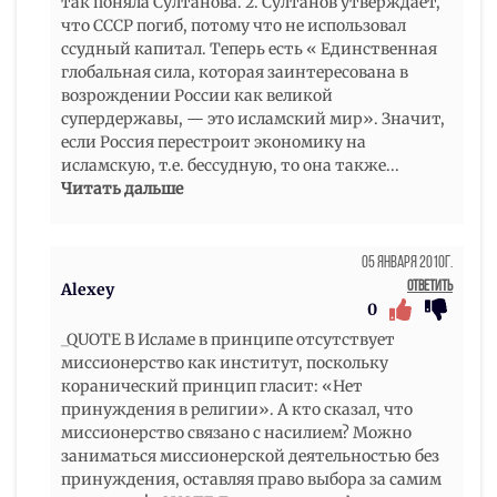
так поняла Султанова. 2. Султанов утверждает,
что СССР погиб, потому что не использовал
ссудный капитал. Теперь есть « Единственная
глобальная сила, которая заинтересована в
возрождении России как великой
супердержавы, — это исламский мир». Значит,
если Россия перестроит экономику на
исламскую, т.е. бессудную, то она также
...
Читать дальше
05 Января 2010г.
Ответить
Alexey
0
_QUOTE В Исламе в принципе отсутствует
миссионерство как институт, поскольку
коранический принцип гласит: «Нет
принуждения в религии». А кто сказал, что
миссионерство связано с насилием? Можно
заниматься миссионерской деятельностью без
принуждения, оставляя право выбора за самим