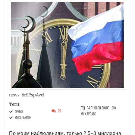
news-6rSPspAvel
Теги:
04 Января 2010г.
(18
25
армия
Мухаррам)
мусульмане
По моим наблюдениям, только 2,5–3 миллиона