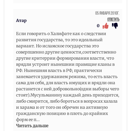
05 Января 2010г.
Ответить
Атар
0
Если говорить о Халифате как о следствии
развития государства, то это идеальный
вариант. Но исламское государства это
соверпшенно другие ценности,соответственно
другие критеррии формирования власти, что
врядли устроит нынешнии правящие кланы в
РФ. Нынешняя власть в РФ, практически
занемается удержанием режима, то есть власть
сама для себя, для власть имущих и врядли она
растанется с ней добровольно(одни выборы чего
стоят).Мусульманину каждый день приходится,
либо смирится, либо бороться в вопросах халала
и харама и от того он обречен на активную
гражданскую позицию в плоть до крайних
форм ее п
...
Читать дальше