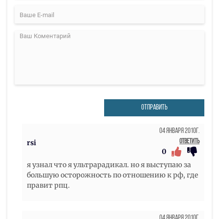
ОТПРАВИТЬ
04 Января 2010г.
Ответить
rsi
0
я узнал что я ультрарадикал. но я выступаю за
большую осторожность по отношению к рф, где
правит рпц.
04 Января 2010г.