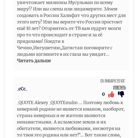
уничтожает милионы Мусульман по всему
миру!? Или вы слепы или лицимерите. ЗАчем
создовать в России Халифат что других мест для
этого нету? Или вы верите что Россия простоит
ешё 10 лет? Оторвитесь от ТВ вам пудрят мозги
про то что происходит в стране и за её
приделами! Поедти в
Чечню,Ингушетию,Дагистан поговорите с
людьми взгляните в их глаза вы увидит
...
Читать дальше
05 Января 2010г.
Ответить
_cCc_
0
_QUOTE Alexey _QUOTEmslm ... Поэтому любовь к
неверной родине не является иманом, наоборот,
страна неверных и ее жители являются
ненавистными. А исламские земли и их
обитатели, являются любимыми, несмотря на
то твоя это родина или нет!"... Вот такие слова,