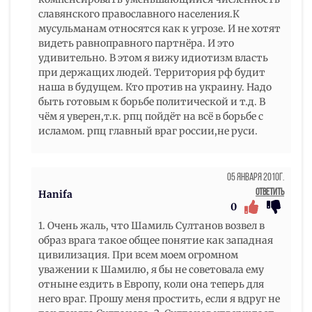
славянского православного населения.К
мусульманам относятся как к угрозе. И не хотят
видеть равноправного партнёра. И это
удивительно. В этом я вижу идиотизм власть
при держащих людей. Территория рф будит
наша в будущем. Кто против на украину. Надо
быть готовым к борьбе политической и т.д. В
чём я уверен,т.к. рпц пойдёт на всё в борьбе с
исламом. рпц главный враг россии,не руси.
05 Января 2010г.
Ответить
Hanifa
0
1. Очень жаль, что Шамиль Султанов возвел в
образ врага такое общее понятие как западная
цивилизация. При всем моем огромном
уважении к Шамилю, я бы не советовала ему
отныне ездить в Европу, коли она теперь для
него враг. Прошу меня простить, если я вдруг не