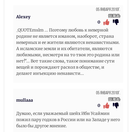
05 Января 2010г.
Ответить
Alexey
0
_QUOTEmslm ... Поэтому любовь к неверной
родине не является иманом, наоборот, страна
неверных и ее жители являются ненавистными.
А исламские земли и их обитатели, являются
любимыми, несмотря на то твоя это родина или
нет!"... Вот такие слова, такое понимание сути
вещей и порождают раскол в обществе, и
делают инъекцию ненависти...
05 Января 2010г.
Ответить
mullaaa
0
Думаю, если уважаемый шейх Ибн Усаймин
пожил пару годков в России или на Западе у него
было бы другое мнение.