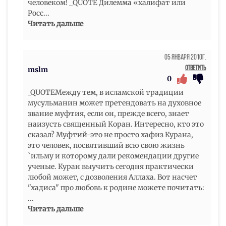
человеком! _QUOTE Дилемма «халифат или
Росс
...
Читать дальше
05 Января 2010г.
Ответить
mslm
0
_QUOTEМежду тем, в исламской традиции
мусульманин может претендовать на духовное
звание муфтия, если он, прежде всего, знает
наизусть священный Коран. Интересно, кто это
сказал? Муфтий-это не просто хафиз Курана,
это человек, посвятивший всю свою жизнь
`ильму и которому дали рекомендации другие
ученые. Куран выучить сегодня практически
любой может, с дозволения Аллаха. Вот насчет
"хадиса" про любовь к родине можете почитать:
...
Читать дальше