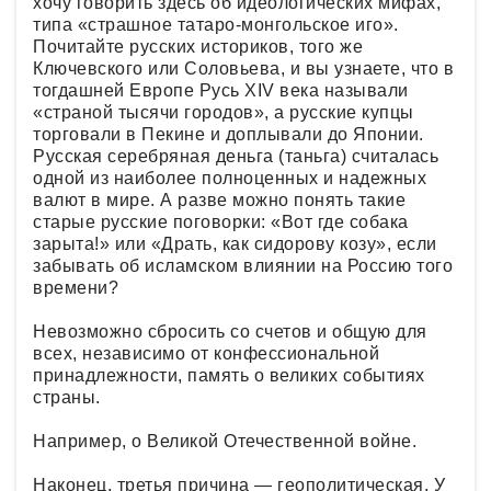
хочу говорить здесь об идеологических мифах,
типа «страшное татаро-монгольское иго».
Почитайте русских историков, того же
Ключевского или Соловьева, и вы узнаете, что в
тогдашней Европе Русь XIV века называли
«страной тысячи городов», а русские купцы
торговали в Пекине и доплывали до Японии.
Русская серебряная деньга (таньга) считалась
одной из наиболее полноценных и надежных
валют в мире. А разве можно понять такие
старые русские поговорки: «Вот где собака
зарыта!» или «Драть, как сидорову козу», если
забывать об исламском влиянии на Россию того
времени?
Невозможно сбросить со счетов и общую для
всех, независимо от конфессиональной
принадлежности, память о великих событиях
страны.
Например, о Великой Отечественной войне.
Наконец, третья причина — геополитическая. У