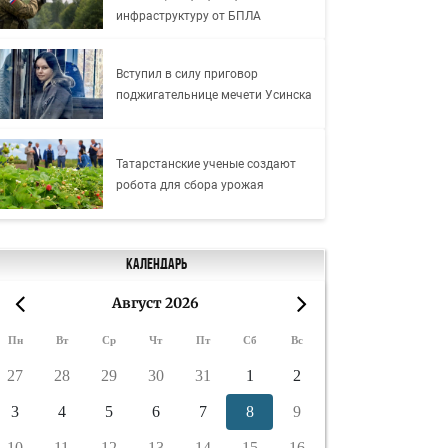
инфраструктуру от БПЛА
Вступил в силу приговор
поджигательнице мечети Усинска
Татарстанские ученые создают
робота для сбора урожая
Календарь
Август 2026
«
»
Пн
Вт
Ср
Чт
Пт
Сб
Вс
27
28
29
30
31
1
2
3
4
5
6
7
8
9
10
11
12
13
14
15
16