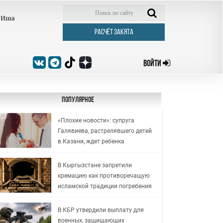
Иша
РАСЧЁТ ЗАКЯТА
ВОЙТИ
Популярное
«Плохие новости»: супруга
Галявиева, растрелявшего детей
в Казани, ждет ребенка
В Кыргызстане запретили
кремацию как противоречащую
исламской традиции погребения
В КБР утвердили выплату для
военных, защищающих