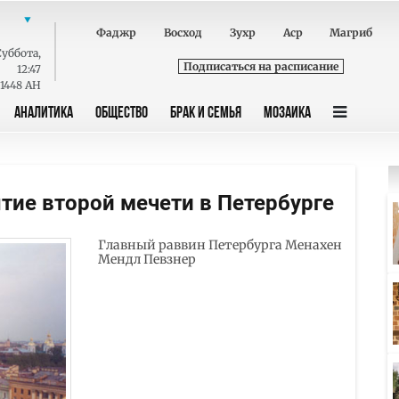
Фаджр
Восход
Зухр
Аср
Магриб
Суббота
,
Подписаться на расписание
12:47
 1448 AH
АНАЛИТИКА
ОБЩЕСТВО
БРАК И СЕМЬЯ
МОЗАИКА
тие второй мечети в Петербурге
Главный раввин Петербурга Менахен
Мендл Певзнер