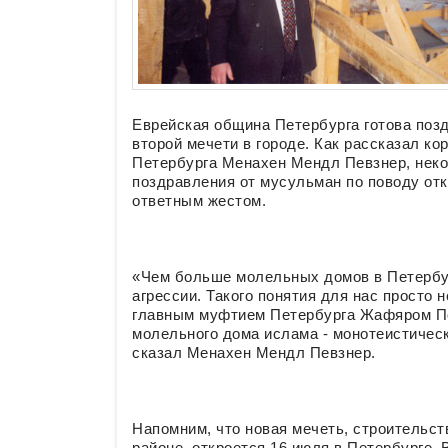
Еврейская община Петербурга готова поз
второй мечети в городе. Как рассказал ко
Петербурга Менахен Мендл Певзнер, неко
поздравления от мусульман по поводу отк
ответным жестом.
«Чем больше молельных домов в Петербу
агрессии. Такого понятия для нас просто
главным муфтием Петербурга Жафяром По
молельного дома ислама - монотеистическ
сказал Менахен Мендл Певзнер.
Напомним, что новая мечеть, строительст
районе, откроется 16 июля в Петербурге.