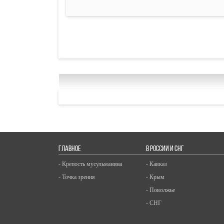
ГЛАВНОЕ
В РОССИИ И СНГ
- Крепость мусульманина
- Кавказ
- Точка зрения
- Крым
- Поволжье
- СНГ