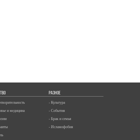
ТВО
РАЗНОЕ
отворительность
- Культура
овье и медицина
- События
изни
- Брак и семья
ранты
- Исламофобия
ль