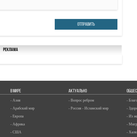
ОТПРАВИТЬ
Реклама
В МИРЕ
АКТУАЛЬНО
ОБЩЕС
- Азия
- Вопрос ребром
- Благ
- Арабский мир
- Россия - Исламский мир
- Здор
- Европа
- Из ж
- Африка
- Миг
- США
- Халя