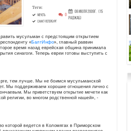
Теги:
08 Июля 2009г.
(15
0
мечеть
Раджаб)
Санкт-Петербург
дравить мусульман с предстоящим открытием
рреспонденту «
БалтИнфо
», главный раввин
торое время назад еврейская община принимала
рытия синагоги. Теперь евреи готовы выступить с
рге, тем лучше. Мы не боимся мусульманской
 нет. Мы поддерживаем хорошие отношения лично с
нчаевым. Мы приветствуем открытие мечети как
ой религии, во многом родственной нашей», -
во которой ведется в Коломягах в Приморском
 В двухэтажном кирпичном здании расположится