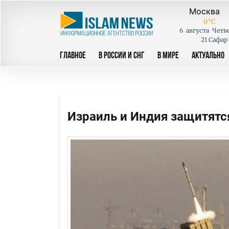
0
°C
6
августа
Четв
21 Сафар
ГЛАВНОЕ
В РОССИИ И СНГ
В МИРЕ
АКТУАЛЬНО
Израиль и Индия защитят