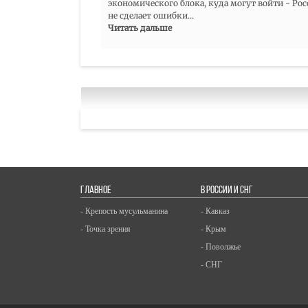
экономического блока, куда могут войти - Росс
не сделает ошибки
...
Читать дальше
ГЛАВНОЕ
В РОССИИ И СНГ
- Крепость мусульманина
- Кавказ
- Точка зрения
- Крым
- Поволжье
- СНГ