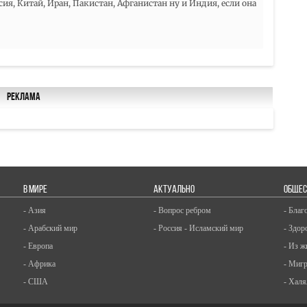
ия, Китай, Иран, Пакистан, Афганистан ну и Индия, если она
Реклама
В МИРЕ
АКТУАЛЬНО
ОБЩЕС
- Азия
- Вопрос ребром
- Благ
- Арабский мир
- Россия - Исламский мир
- Здор
- Европа
- Из ж
- Африка
- Миг
- США
- Халя