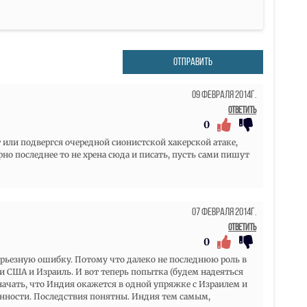
ОТПРАВИТЬ
09 Февраля 2014г.
Ответить
0
 или подвергся очередной сионистской хакерской атаке,
рно последнее то не хрена сюда и писать, пусть сами пишут
07 Февраля 2014г.
Ответить
0
серьезную ошибку. Потому что далеко не последнюю роль в
 США и Израиль. И вот теперь попытка (будем надеяться
начать, что Индия окажется в одной упряжке с Израилем и
нности. Последствия понятны. Индия тем самым,