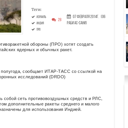
Теги:
07 Февраля 2014г.
(06
Израиль
28
Раби ас-сани)
Индия
ПРО
тиворакетной обороны (ПРО) хотят создать
тайских ядерных и обычных ракет.
е полугода, сообщает ИТАР-ТАСС со ссылкой на
боронных исследований (DRDO)
ь собой сеть противовоздушных средств и РЛС,
том дополнительные ракеты среднего и малого
назначены для использования Индией.