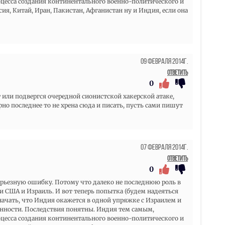
оцесса создания континентального военно-политического и
ия, Китай, Иран, Пакистан, Афганистан ну и Индия, если она
09 Февраля 2014г.
Ответить
0
 или подвергся очередной сионистской хакерской атаке,
рно последнее то не хрена сюда и писать, пусть сами пишут
07 Февраля 2014г.
Ответить
0
серьезную ошибку. Потому что далеко не последнюю роль в
 США и Израиль. И вот теперь попытка (будем надеяться
начать, что Индия окажется в одной упряжке с Израилем и
нности. Последствия понятны. Индия тем самым,
оцесса создания континентального военно-политического и