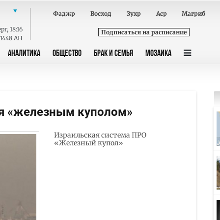
Фаджр
Восход
Зухр
Аср
Магриб
ерг
,
18:16
Подписаться на расписание
 1448 AH
АНАЛИТИКА
ОБЩЕСТВО
БРАК И СЕМЬЯ
МОЗАИКА
ся «железным куполом»
Израильская система ПРО
«Железный купол»