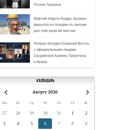
Руслан Тарамов
Муфтий Абдуль-Куддус Ашарин
вернулся из поездки по святым
для трёх религий местам
Тегеран обсудил Ближний Восток
с официальными лицами
Саудовской Аравии, Пакистана
и Ирака
Календарь
Август 2026
«
»
Пн
Вт
Ср
Чт
Пт
Сб
Вс
27
28
29
30
31
1
2
3
4
5
6
7
8
9