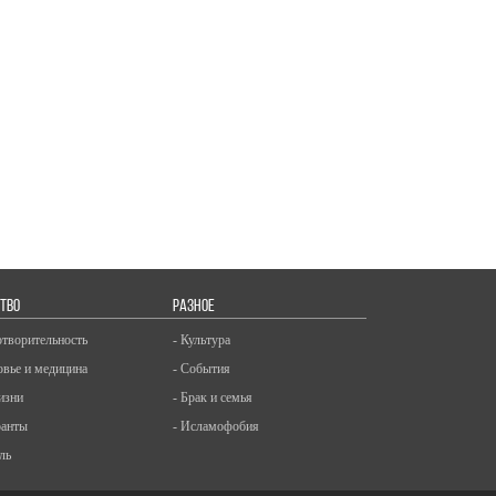
ТВО
РАЗНОЕ
отворительность
- Культура
овье и медицина
- События
изни
- Брак и семья
ранты
- Исламофобия
ль