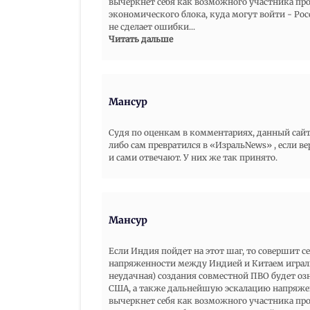
вычеркнет себя как возможного участника пр
экономического блока, куда могут войти - Росс
не сделает ошибки
...
Читать дальше
Мансур
Судя по оценкам в комментариях, данный сайт
либо сам превратился в «ИзральNews» , если ве
и сами отвечают. У них же так принято.
Мансур
Если Индия пойдет на этот шаг, то совершит 
напряженности между Индией и Китаем играли
неудачная) создания совместной ПВО будет оз
США, а также дальнейшую эскалацию напряже
вычеркнет себя как возможного участника пр