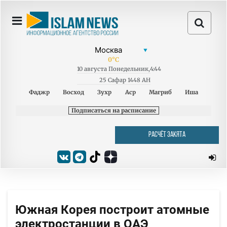
0
°C
10
августа
Понедельник
,
4:44
25 Сафар 1448 AH
Фаджр
Восход
Зухр
Аср
Магриб
Иша
Подписаться на расписание
РАСЧЁТ ЗАКЯТА
Южная Корея построит атомные
электростанции в ОАЭ