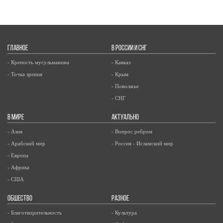
ГЛАВНОЕ
В РОССИИ И СНГ
- Крепость мусульманина
- Кавказ
- Точка зрения
- Крым
- Поволжье
- СНГ
В МИРЕ
АКТУАЛЬНО
- Азия
- Вопрос ребром
- Арабский мир
- Россия - Исламский мир
- Европа
- Африка
- США
ОБЩЕСТВО
РАЗНОЕ
- Благотворительность
- Культура