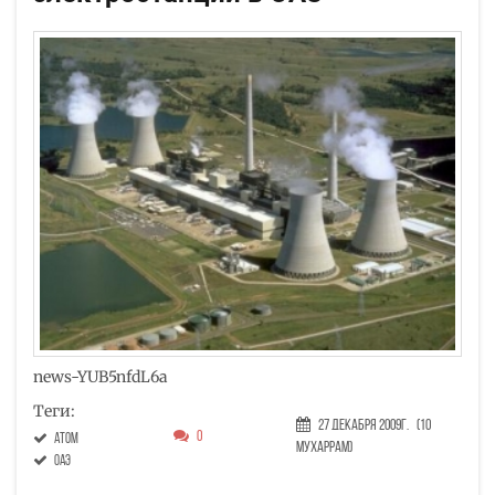
news-YUB5nfdL6a
Теги:
27 Декабря 2009г.
(10
0
атом
Мухаррам)
оаэ