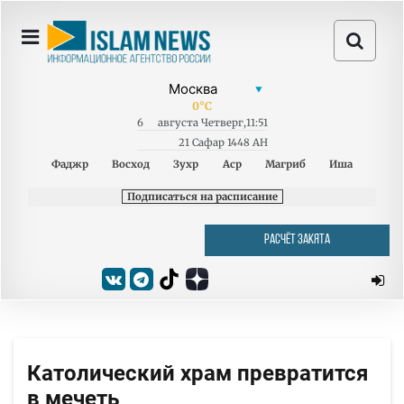
0
°C
6
августа
Четверг
,
11:51
21 Сафар 1448 AH
Фаджр
Восход
Зухр
Аср
Магриб
Иша
Подписаться на расписание
РАСЧЁТ ЗАКЯТА
Католический храм превратится
в мечеть