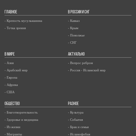
ГЛАВНОЕ
В РОССИИ И СНГ
- Крепость мусульманина
- Кавказ
- Точка зрения
- Крым
- Поволжье
- СНГ
В МИРЕ
АКТУАЛЬНО
- Азия
- Вопрос ребром
- Арабский мир
- Россия - Исламский мир
- Европа
- Африка
- США
ОБЩЕСТВО
РАЗНОЕ
- Благотворительность
- Культура
- Здоровье и медицина
- События
- Из жизни
- Брак и семья
- Мигранты
- Исламофобия