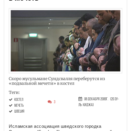
Скоро мусульмане Сундсвалля переберутся из
«подвальной мечети» в костел
Теги:
08 Декабря 2009г.
(20 Зу-
костел
3
ль-хиджа)
мечеть
Швеция
Исламская ассоциация шведского городка