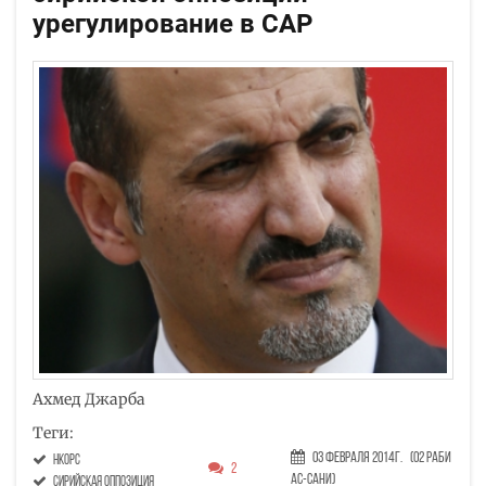
урегулирование в САР
Ахмед Джарба
Теги:
03 Февраля 2014г.
(02 Раби
НКОРС
2
ас-сани)
сирийская оппозиция