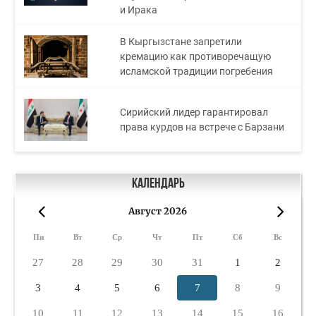
и Ирака
В Кыргызстане запретили
кремацию как противоречащую
исламской традиции погребения
Сирийский лидер гарантировал
права курдов на встрече с Барзани
Календарь
Август 2026
«
»
Пн
Вт
Ср
Чт
Пт
Сб
Вс
27
28
29
30
31
1
2
3
4
5
6
7
8
9
10
11
12
13
14
15
16