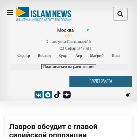
0
°C
7
августа
Пятница
,
4:46
22 Сафар 1448 AH
Фаджр
Восход
Зухр
Аср
Магриб
Иша
Подписаться на расписание
РАСЧЁТ ЗАКЯТА
Лавров обсудит с главой
сирийской оппозиции