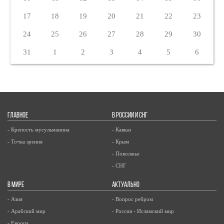
17
18
19
20
21
22
23
24
25
26
27
28
29
30
31
1
2
3
4
5
6
ГЛАВНОЕ
В РОССИИ И СНГ
- Крепость мусульманина
- Кавказ
- Точка зрения
- Крым
- Поволжье
- СНГ
В МИРЕ
АКТУАЛЬНО
- Азия
- Вопрос ребром
- Арабский мир
- Россия - Исламский мир
- Европа