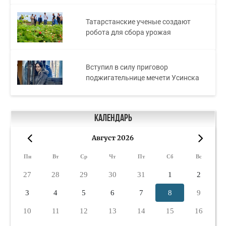
Татарстанские ученые создают
робота для сбора урожая
Вступил в силу приговор
поджигательнице мечети Усинска
Календарь
Август 2026
«
»
Пн
Вт
Ср
Чт
Пт
Сб
Вс
27
28
29
30
31
1
2
3
4
5
6
7
8
9
10
11
12
13
14
15
16