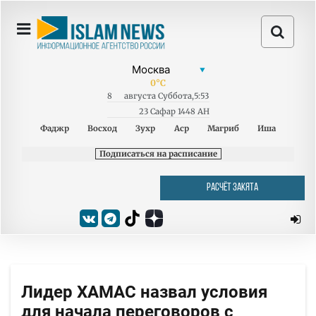
0
°C
8
августа
Суббота
,
5:53
23 Сафар 1448 AH
Фаджр
Восход
Зухр
Аср
Магриб
Иша
Подписаться на расписание
РАСЧЁТ ЗАКЯТА
Лидер ХАМАС назвал условия
для начала переговоров с