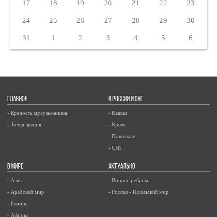
17
18
19
20
21
22
23
24
25
26
27
28
29
30
31
1
2
3
4
5
6
ГЛАВНОЕ
В РОССИИ И СНГ
- Крепость мусульманина
- Кавказ
- Точка зрения
- Крым
- Поволжье
- СНГ
В МИРЕ
АКТУАЛЬНО
- Азия
- Вопрос ребром
- Арабский мир
- Россия - Исламский мир
- Европа
- Африка