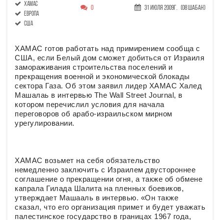
ХАМАС
0
31 Июля 2009г.
(08 Шабан)
Европа
США
ХАМАС готов работать над примирением сообща с
США, если Белый дом сможет добиться от Израиля
замораживания строительства поселений и
прекращения военной и экономической блокады
сектора Газа. Об этом заявил лидер ХАМАС Халед
Машалаь в интервью The Wall Street Journal, в
котором перечислил условия для начала
переговоров об арабо-израильском мирном
урегулировании.
ХАМАС возьмет на себя обязательство
немедленно заключить с Израилем двустороннее
соглашение о прекращении огня, а также об обмене
капрала Гилада Шалита на пленных боевиков,
утверждает Машааль в интервью. «Он также
сказал, что его организация примет и будет уважать
палестинское государство в границах 1967 года,