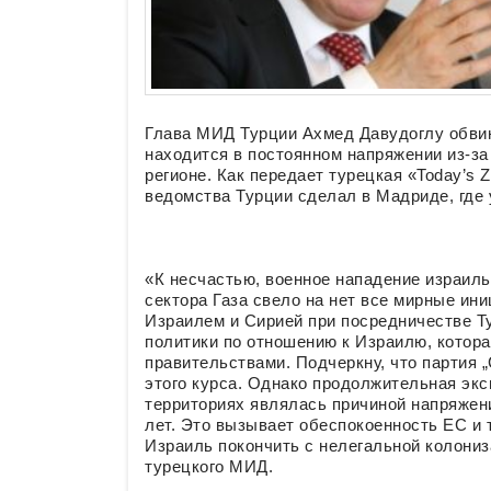
Глава МИД Турции Ахмед Давудоглу обвин
находится в постоянном напряжении из-за 
регионе. Как передает турецкая «Today’s
ведомства Турции сделал в Мадриде, где
«К несчастью, военное нападение израиль
сектора Газа свело на нет все мирные ин
Израилем и Сирией при посредничестве Т
политики по отношению к Израилю, котор
правительствами. Подчеркну, что партия „
этого курса. Однако продолжительная экс
территориях являлась причиной напряжен
лет. Это вызывает обеспокоенность ЕС и 
Израиль покончить с нелегальной колониз
турецкого МИД.