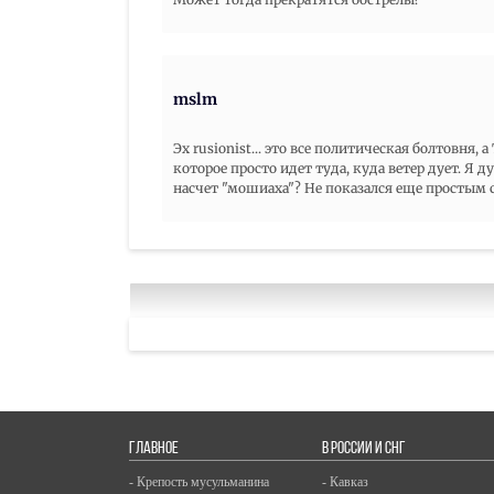
mslm
Эх rusionist... это все политическая болтовня,
которое просто идет туда, куда ветер дует. Я 
насчет "мошиаха"? Не показался еще простым
ГЛАВНОЕ
В РОССИИ И СНГ
- Крепость мусульманина
- Кавказ