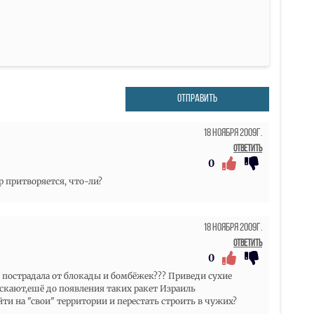
ОТПРАВИТЬ
18 Ноября 2009г.
Ответить
0
р притворяется, что-ли?
18 Ноября 2009г.
Ответить
0
 пострадала от блокады и бомбёжек??? Приведи сухие
пускают,ешё до появления таких ракет Израиль
ти на "свои" территории и перестать строить в чужих?