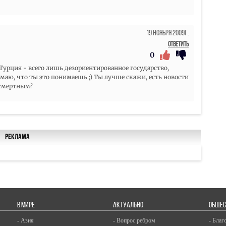
19 Ноября 2009г.
Ответить
0
 а Турция - всего лишь дезориентированное государство,
думаю, что ты это понимаешь ;) Ты лучше скажи, есть новости
 смертным?
Реклама
В МИРЕ
АКТУАЛЬНО
ОБЩЕС
- Азия
- Вопрос ребром
- Благ