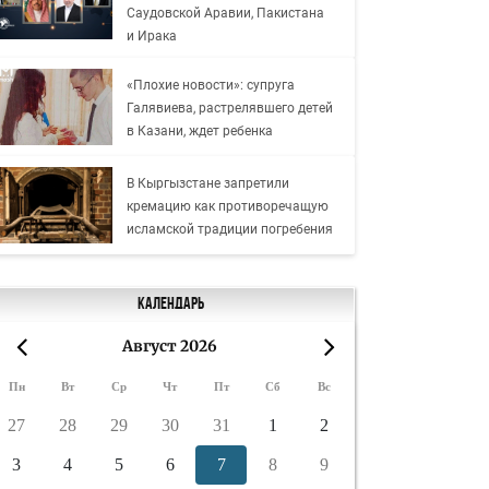
Саудовской Аравии, Пакистана
и Ирака
«Плохие новости»: супруга
Галявиева, растрелявшего детей
в Казани, ждет ребенка
В Кыргызстане запретили
кремацию как противоречащую
исламской традиции погребения
Календарь
Август 2026
«
»
Пн
Вт
Ср
Чт
Пт
Сб
Вс
27
28
29
30
31
1
2
3
4
5
6
7
8
9