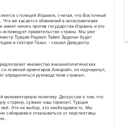
ляется столицей Израиля, считая, что Восточный
. Что же касается обвинений в антисемитизме
е имеет ничего против государства Израиль и его
ю исповедует правительство страны. Мы уже
инистр Турции Реджеп Тайип Эрдоган будет
едию в секторе Газа», - сказал Давудоглу.
 предполагает множество внешнеполитических
ю со «сменой ориентиров Анкарой», он подчеркнул,
ет определяться руководством страны».
й моновекторную политику. Дискуссии о том, что
ну сторону, сужают наш горизонт. Турция
 неё. Это не выбор, это необходимость. Мы
о не собираемся отказываться от перспективы
он.