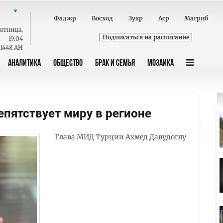
Фаджр
Восход
Зухр
Аср
Магриб
ятница
,
Подписаться на расписание
19:04
 1448 AH
АНАЛИТИКА
ОБЩЕСТВО
БРАК И СЕМЬЯ
МОЗАИКА
епятствует миру в регионе
Глава МИД Турции Ахмед Давудоглу