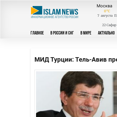
0
°C
7
августа
П
22 Сафар
ГЛАВНОЕ
В РОССИИ И СНГ
В МИРЕ
АКТУАЛЬНО
МИД Турции: Тель-Авив пр