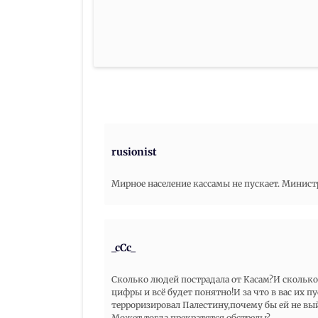
rusionist
Мирное население кассамы не пускает. Минист
_cCc_
Сколько людей пострадала от Касам?И сколько
цифры и всё будет понятно!И за что в вас их 
терроризировал Палестину,почему бы ей не вый
Может тогда прекратятся обстрелы?