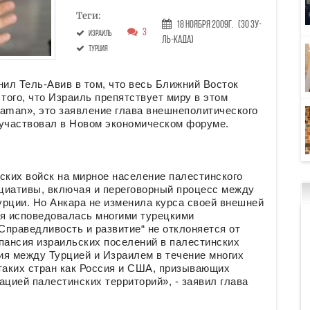
Теги:
18 Ноября 2009г.
(30 Зу-
3
Израиль
ль-када)
Турция
ил Тель-Авив в том, что весь Ближний Восток
того, что Израиль препятствует миру в этом
 Zaman», это заявление глава внешнеполитического
 участвовал в Новом экономическом форуме.
ских войск на мирное население палестинского
ициативы, включая и переговорный процесс между
урции. Но Анкара не изменила курса своей внешней
ая исповедовалась многими турецкими
Справедливость и развитие“ не отклоняется от
пансия израильских поселений в палестинских
ия между Турцией и Израилем в течение многих
таких стран как Россия и США, призывающих
ацией палестинских территорий», - заявил глава