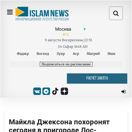
0
°C
9
августа
Воскресенье
,
12:51
24 Сафар 1448 AH
Фаджр
Восход
Зухр
Аср
Магриб
Иша
Подписаться на расписание
РАСЧЁТ ЗАКЯТА
Майкла Джексона похоронят
сегодня в пригороде Лос-