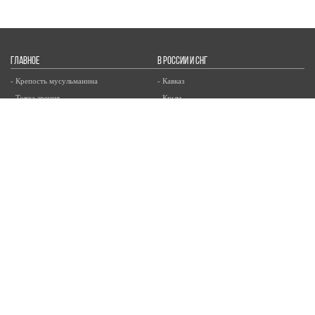
ГЛАВНОЕ
В РОССИИ И СНГ
- Крепость мусульманина
- Кавказ
- Точка зрения
- Крым
- Поволжье
- СНГ
В МИРЕ
АКТУАЛЬНО
- Азия
- Вопрос ребром
- Арабский мир
- Россия - Исламский мир
- Европа
- Африка
- США
ОБЩЕСТВО
РАЗНОЕ
- Благотворительность
- Культура
- Здоровье и медицина
- События