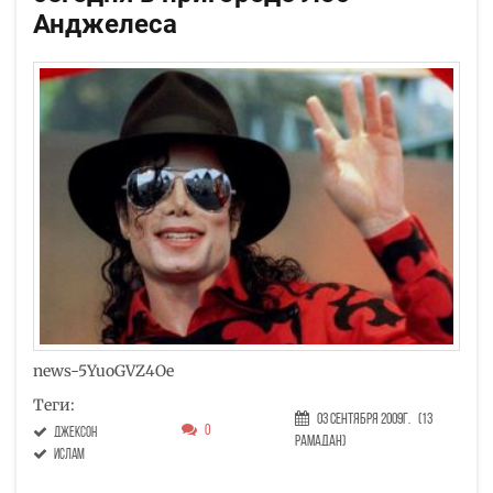
Анджелеса
news-5YuoGVZ4Oe
Теги:
03 Сентября 2009г.
(13
0
Джексон
Рамадан)
ислам