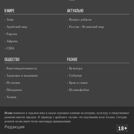
В МИРЕ
АКТУАЛЬНО
- Азия
- Вопрос ребром
- Арабский мир
- Россия - Исламский мир
- Европа
- Африка
- США
ОБЩЕСТВО
РАЗНОЕ
- Благотворительность
- Культура
- Здоровье и медицина
- События
- Из жизни
- Брак и семья
- Мигранты
- Исламофобия
- Халяль
Ислам
появился в седьмом веке и оказал огромное влияние на историю, культуру и общественное
развитие многих народов. В переводе с арабского «ислам» это подчинение воле Аллаха. Сегодня
религия ислам имеет более миллиарда приверженцев.
Редакция