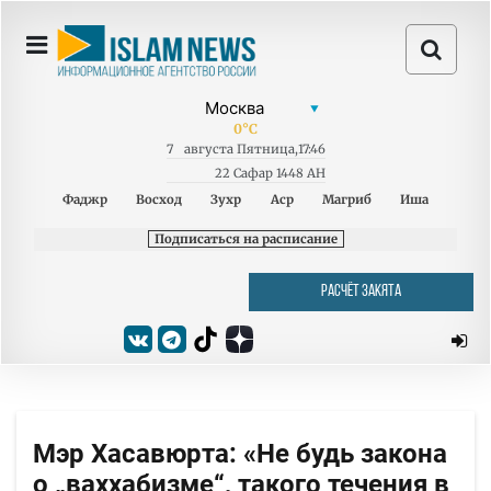
0
°C
7
августа
Пятница
,
17:46
22 Сафар 1448 AH
Фаджр
Восход
Зухр
Аср
Магриб
Иша
Подписаться на расписание
РАСЧЁТ ЗАКЯТА
Мэр Хасавюрта: «Не будь закона
о „ваххабизме“, такого течения в