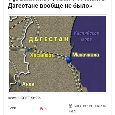
Дагестане вообще не было»
news-LKQURVu9I4
04 Ноября 2009г.
(16 Зу-ль-
Теги:
4
када)