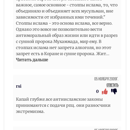
важное, самое основное - столпы ислама, то, что
объединяло и объединяет всех мусульман, вне
зависимости от избранных ими течений."
Столпы ислама - это основа ислама, все верно.
Однако это вовсе не позволительно вести
антиморальный образ жизни или идти в разрез
с сунной пророка Мухаммада, мир ему. В
столпах ислама нет запрета алкоголя, но этот
запрет есть в Коране и сунне пророка. Жит
...
Читать дальше
05 Ноября 2009г.
Ответить
rsi
0
Капай глубже.все антиисламские законы
принимаются с подачи рпц. они разносчики
экстремизма.