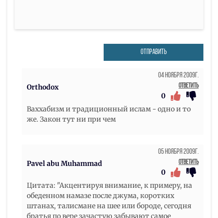
ОТПРАВИТЬ
04 Ноября 2009г.
Ответить
Orthodox
0
Ваххабизм и традиционный ислам - одно и то
же. Закон тут ни при чем
05 Ноября 2009г.
Ответить
Pavel abu Muhammad
0
Цитата: "Акцентируя внимание, к примеру, на
обеденном намазе после джума, коротких
штанах, талисмане на шее или бороде, сегодня
братья по вере зачастую забывают самое