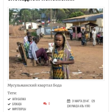
Мусульманский квартал Бода
Теги:
анти-балака
31 Марта 2014г.
(29
0
блокада
Джумада аль-уля)
миротворцы