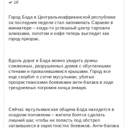
ЦАР
Город Бода в Центральноафриканской республике
за последние недели стал напоминать Сараево в
миниатюре – когда-то успешный центр торговли
алмазами, золотом и кофе теперь выглядит как
город-призрак.
Вдоль дорог в Бода можно увидеть руины
сожженных, разрушенных домов с обугленными
стенами и провалившимися крышами. Город все
еще скорбит о сотне мусульман, убитых
прохристианскими боевиками анти-балака в ходе
трехдневных погромов конца января.
Сейчас мусульманская община Бода находится в
осадном положении – жители боятся сделать
лишний шаг, чтобы не попасть под обстрел
затаившихся в окрестностях боевиков. Анти-балака