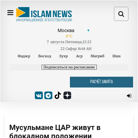
0
°C
7
августа
Пятница
,
12:22
22 Сафар 1448 AH
Фаджр
Восход
Зухр
Аср
Магриб
Иша
Подписаться на расписание
РАСЧЁТ ЗАКЯТА
Мусульмане ЦАР живут в
блокадном положении