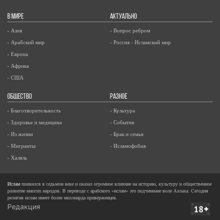
В МИРЕ
АКТУАЛЬНО
- Азия
- Вопрос ребром
- Арабский мир
- Россия - Исламский мир
- Европа
- Африка
- США
ОБЩЕСТВО
РАЗНОЕ
- Благотворительность
- Культура
- Здоровье и медицина
- События
- Из жизни
- Брак и семья
- Мигранты
- Исламофобия
- Халяль
Ислам
появился в седьмом веке и оказал огромное влияние на историю, культуру и общественное
развитие многих народов. В переводе с арабского «ислам» это подчинение воле Аллаха. Сегодня
религия ислам имеет более миллиарда приверженцев.
Редакция