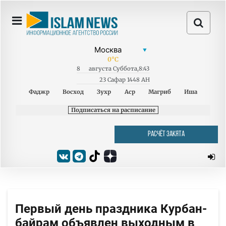
0
°C
8
августа
Суббота
,
8:43
23 Сафар 1448 AH
Фаджр
Восход
Зухр
Аср
Магриб
Иша
Подписаться на расписание
РАСЧЁТ ЗАКЯТА
Первый день праздника Курбан-
байрам объявлен выходным в