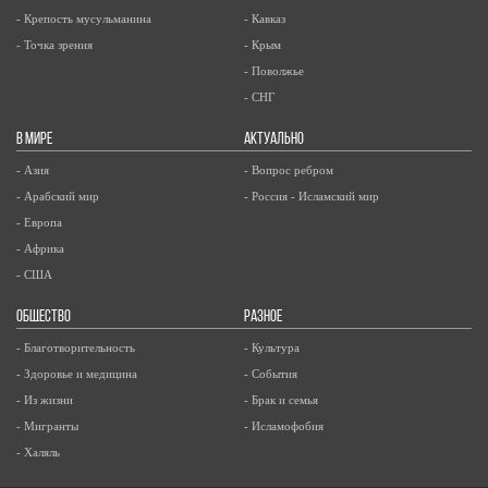
- Крепость мусульманина
- Кавказ
- Точка зрения
- Крым
- Поволжье
- СНГ
В МИРЕ
АКТУАЛЬНО
- Азия
- Вопрос ребром
- Арабский мир
- Россия - Исламский мир
- Европа
- Африка
- США
ОБЩЕСТВО
РАЗНОЕ
- Благотворительность
- Культура
- Здоровье и медицина
- События
- Из жизни
- Брак и семья
- Мигранты
- Исламофобия
- Халяль