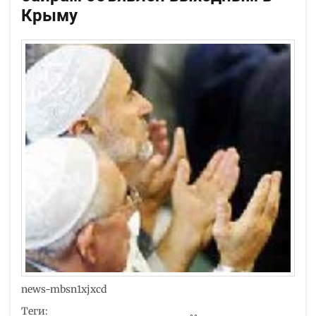
Крыму
news-mbsn1xjxcd
Теги: