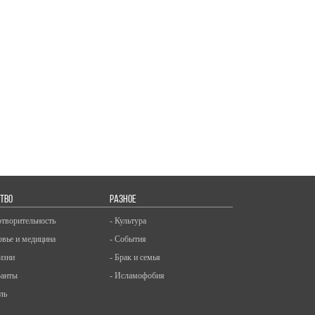
ТВО
РАЗНОЕ
отворительность
- Культура
овье и медицина
- События
изни
- Брак и семья
ранты
- Исламофобия
ль