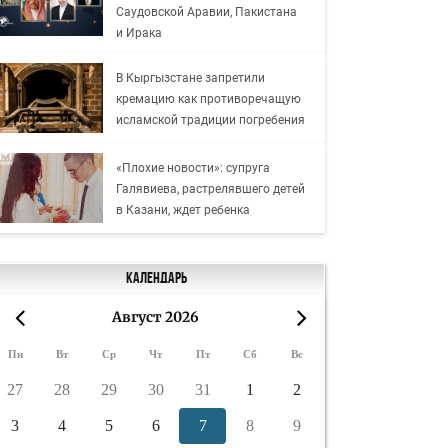
Саудовской Аравии, Пакистана
и Ирака
В Кыргызстане запретили
кремацию как противоречащую
исламской традиции погребения
«Плохие новости»: супруга
Галявиева, растрелявшего детей
в Казани, ждет ребенка
Календарь
Август 2026
«
»
Пн
Вт
Ср
Чт
Пт
Сб
Вс
27
28
29
30
31
1
2
3
4
5
6
7
8
9