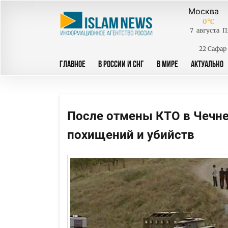
0
°C
7
августа
П
22 Сафар
ГЛАВНОЕ
В РОССИИ И СНГ
В МИРЕ
АКТУАЛЬНО
После отмены КТО в Чечне
похищений и убийств