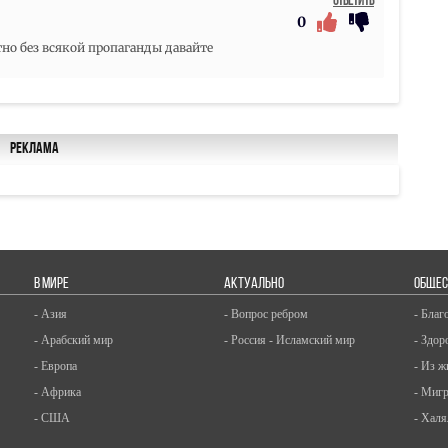
Ответить
0
тно без всякой пропаганды давайте
Реклама
В МИРЕ
АКТУАЛЬНО
ОБЩЕС
- Азия
- Вопрос ребром
- Благ
- Арабский мир
- Россия - Исламский мир
- Здор
- Европа
- Из ж
- Африка
- Миг
- США
- Халя