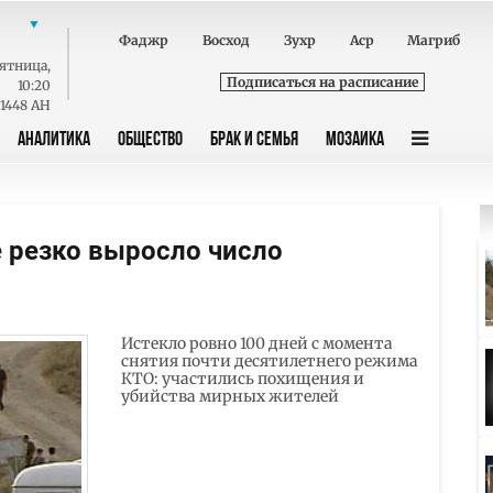
Фаджр
Восход
Зухр
Аср
Магриб
ятница
,
Подписаться на расписание
10:20
 1448 AH
АНАЛИТИКА
ОБЩЕСТВО
БРАК И СЕМЬЯ
МОЗАИКА
 резко выросло число
Истекло ровно 100 дней с момента
снятия почти десятилетнего режима
КТО: участились похищения и
убийства мирных жителей