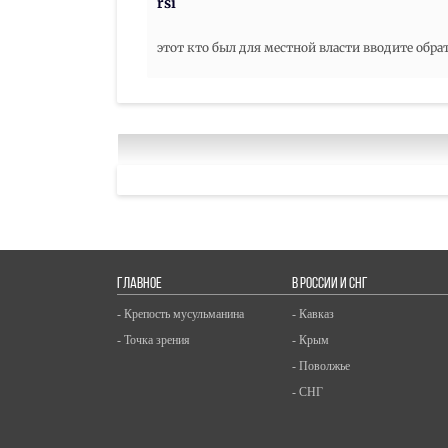
rsi
этот кто был для местной власти вводите обра
ГЛАВНОЕ
В РОССИИ И СНГ
- Крепость мусульманина
- Кавказ
- Точка зрения
- Крым
- Поволжье
- СНГ