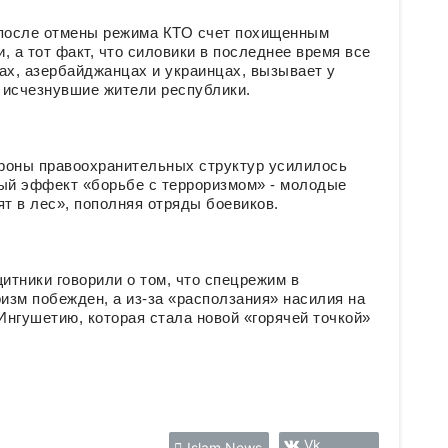
 после отмены режима КТО счет похищенным
 а тот факт, что силовики в последнее время все
ах, азербайджанцах и украинцах, вызывает у
ь исчезнувшие жители республики.
роны правоохранительных структур усилилось
ный эффект «борьбе с терроризмом» - молодые
ят в лес», пополняя отряды боевиков.
тники говорили о том, что спецрежим в
ризм побежден, а из-за «расползания» насилия на
Ингушетию, которая стала новой «горячей точкой»
Vk
Islam News