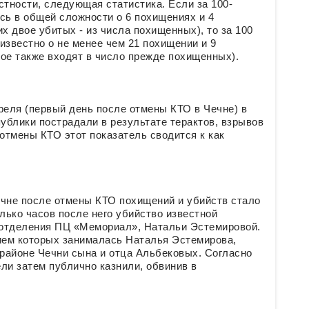
астности, следующая статистика. Если за 100-
ь в общей сложности о 6 похищениях и 4
х двое убитых - из числа похищенных), то за 100
известно о не менее чем 21 похищении и 9
ое также входят в число прежде похищенных).
преля (первый день после отмены КТО в Чечне) в
ублики пострадали в результате терактов, взрывов
 отмены КТО этот показатель сводится к как
чне после отмены КТО похищений и убийств стало
ько часов после него убийство известной
 отделения ПЦ «Мемориал», Натальи Эстемировой.
ием которых занималась Наталья Эстемирова,
районе Чечни сына и отца Альбековых. Согласно
ли затем публично казнили, обвинив в