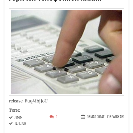
release-Fuq4ihjJoU
Теги:
0
16 Мая 2014г.
(16 Раджаб)
линия
телефон