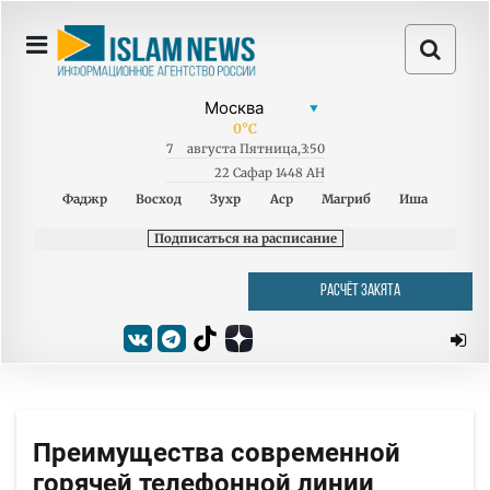
0
°C
7
августа
Пятница
,
3:50
22 Сафар 1448 AH
Фаджр
Восход
Зухр
Аср
Магриб
Иша
Подписаться на расписание
РАСЧЁТ ЗАКЯТА
Преимущества современной
горячей телефонной линии