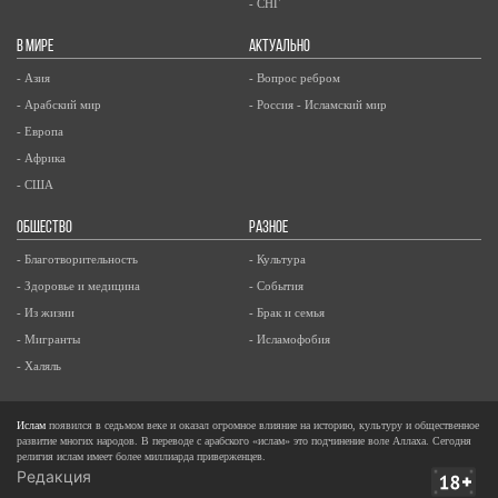
- СНГ
В МИРЕ
АКТУАЛЬНО
- Азия
- Вопрос ребром
- Арабский мир
- Россия - Исламский мир
- Европа
- Африка
- США
ОБЩЕСТВО
РАЗНОЕ
- Благотворительность
- Культура
- Здоровье и медицина
- События
- Из жизни
- Брак и семья
- Мигранты
- Исламофобия
- Халяль
Ислам
появился в седьмом веке и оказал огромное влияние на историю, культуру и общественное
развитие многих народов. В переводе с арабского «ислам» это подчинение воле Аллаха. Сегодня
религия ислам имеет более миллиарда приверженцев.
Редакция