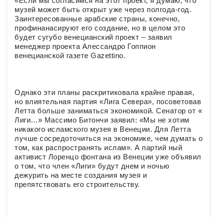
«Если мы согласимся на этот проект, я думаю, что
музей может быть открыт уже через полгода-год.
Заинтересованные арабские страны, конечно,
профинанасируют его создание, но в целом это
будет сугубо венецианский проект – заявил
менеджер проекта Алессандро Гоппион
венецианской газете Gazettino.
Однако эти планы раскритиковала крайне правая,
но влиятельная партия «Лига Севера», посоветовав
Летта больше заниматься экономикой. Сенатор от «
Лиги…» Массимо Битончи заявил: «Мы не хотим
никакого исламского музея в Венеции. Для Летта
лучше сосредоточиться на экономике, чем думать о
том, как распространять ислам». А партий ный
активист Лоренцо фонтана из Венеции уже объявил
о том, что член «Лиги» будут днем и ночью
дежурить на месте создания музея и
препятствовать его строительству.