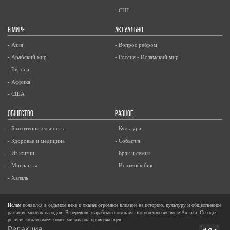
- СНГ
В МИРЕ
АКТУАЛЬНО
- Азия
- Вопрос ребром
- Арабский мир
- Россия - Исламский мир
- Европа
- Африка
- США
ОБЩЕСТВО
РАЗНОЕ
- Благотворительность
- Культура
- Здоровье и медицина
- События
- Из жизни
- Брак и семья
- Мигранты
- Исламофобия
- Халяль
Ислам
появился в седьмом веке и оказал огромное влияние на историю, культуру и общественное
развитие многих народов. В переводе с арабского «ислам» это подчинение воле Аллаха. Сегодня
религия ислам имеет более миллиарда приверженцев.
Редакция