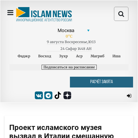
0
°C
9
августа
Воскресенье
,
10:13
24 Сафар 1448 AH
Фаджр
Восход
Зухр
Аср
Магриб
Иша
Подписаться на расписание
РАСЧЁТ ЗАКЯТА
Проект исламского музея
вызвал в Италии смешанную