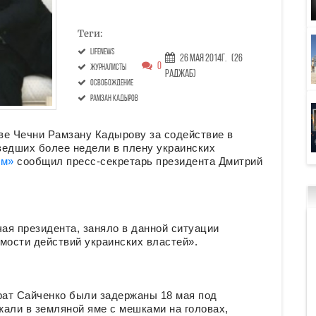
Теги:
LifeNews
26 Мая 2014г.
(26
0
журналисты
Раджаб)
освобождение
Рамзан Кадыров
ве Чечни Рамзану Кадырову за содействие в
ведших более недели в плену украинских
ям»
сообщил пресс-секретарь президента Дмитрий
чая президента, заняло в данной ситуации
ости действий украинских властей».
ат Сайченко были задержаны 18 мая под
али в земляной яме с мешками на головах,