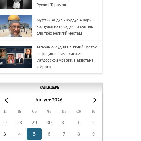
Руслан Тарамов
Муфтий Абдуль-Куддус Ашарин
вернулся из поездки по святым
для трёх религий местам
Тегеран обсудил Ближний Восток
с официальными лицами
Саудовской Аравии, Пакистана
и Ирака
Календарь
Август 2026
«
»
Пн
Вт
Ср
Чт
Пт
Сб
Вс
27
28
29
30
31
1
2
3
4
5
6
7
8
9