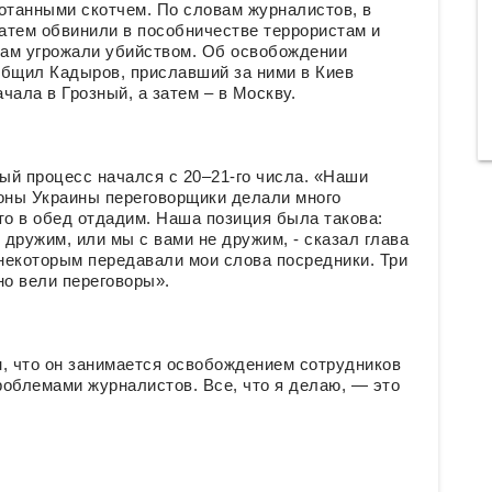
отанными скотчем. По словам журналистов, в
атем обвинили в пособничестве террористам и
рам угрожали убийством. Об освобождении
общил Кадыров, приславший за ними в Киев
чала в Грозный, а затем – в Москву.
ный процесс начался с 20–21-го числа. «Наши
роны Украины переговорщики делали много
то в обед отдадим. Наша позиция была такова:
 дружим, или мы с вами не дружим, - сказал глава
 некоторым передавали мои слова посредники. Три
но вели переговоры».
н, что он занимается освобождением сотрудников
проблемами журналистов. Все, что я делаю, — это