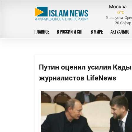
0
°C
5
августа
Сре
20 Сафар
ГЛАВНОЕ
В РОССИИ И СНГ
В МИРЕ
АКТУАЛЬНО
Путин оценил усилия Кад
журналистов LifeNews