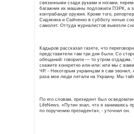
связанными сзади руками и ногами, перем
багажник их машины подложили ПЗРК, а з
контрабанде оружия. Кроме того, репорте
Сидякина и Сайченко в субботу ночью со
самолет. Оттуда журналистов вывезли сна
Кадыров рассказал газете, что переговор
представители там три дня были. Со сто
обещаний: говорили — то утром отдадим, 
скажите конкретно или-или: или мы с вами
ЧР. - Некоторым украинцам я сам звонил,
раза мои люди летали на Украину. Мы тай
По его словам, президент был осведомле
LifeNews. «Путин знал, что я занимаюсь 
по поручению президента», - уточнил он.