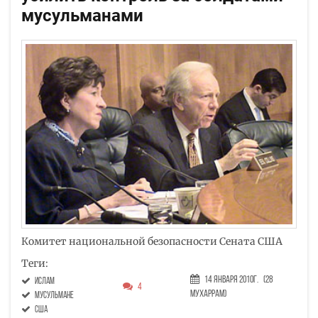
мусульманами
Комитет национальной безопасности Сената США
Теги:
14 Января 2010г.
(28
ислам
4
Мухаррам)
мусульмане
США