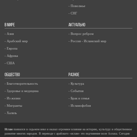
- Поволжье
- СНГ
В МИРЕ
АКТУАЛЬНО
- Азия
- Вопрос ребром
- Арабский мир
- Россия - Исламский мир
- Европа
- Африка
- США
ОБЩЕСТВО
РАЗНОЕ
- Благотворительность
- Культура
- Здоровье и медицина
- События
- Из жизни
- Брак и семья
- Мигранты
- Исламофобия
- Халяль
Ислам
появился в седьмом веке и оказал огромное влияние на историю, культуру и общественное
развитие многих народов. В переводе с арабского «ислам» это подчинение воле Аллаха. Сегодня