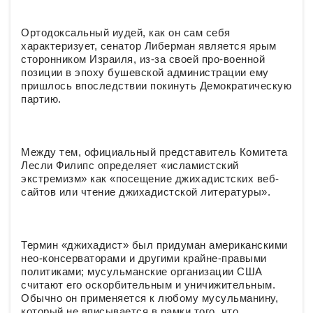
Ортодоксальный иудей, как он сам себя
характеризует, сенатор Либерман является ярым
сторонником Израиля, из-за своей про-военной
позиции в эпоху бушевской администрации ему
пришлось впоследствии покинуть Демократическую
партию.
Между тем, официальный представитель Комитета
Лесли Филипс определяет «исламистский
экстремизм» как «посещение джихадистских веб-
сайтов или чтение джихадистской литературы».
Термин «джихадист» был придуман американскими
нео-консерваторами и другими крайне-правыми
политиками; мусульманские организации США
считают его оскорбительным и уничижительным.
Обычно он применяется к любому мусульманину,
который не вписывается в рамки того, что