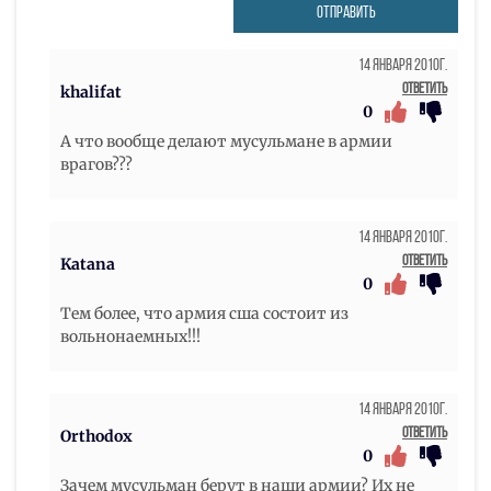
ОТПРАВИТЬ
14 Января 2010г.
Ответить
khalifat
0
А что вообще делают мусульмане в армии
врагов???
14 Января 2010г.
Ответить
Katana
0
Тем более, что армия сша состоит из
вольнонаемных!!!
14 Января 2010г.
Ответить
Orthodox
0
Зачем мусульман берут в наши армии? Их не