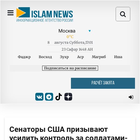
0
°C
8
августа
Суббота
,
17:01
23 Сафар 1448 AH
Фаджр
Восход
Зухр
Аср
Магриб
Иша
Подписаться на расписание
РАСЧЁТ ЗАКЯТА
Сенаторы США призывают
усилить контроль за солдатами-