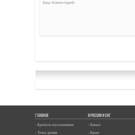
ГЛАВНОЕ
В РОССИИ И СНГ
- Крепость мусульманина
- Кавказ
- Точка зрения
- Крым