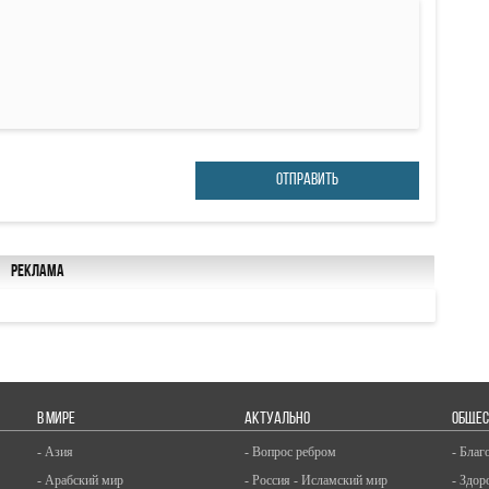
ОТПРАВИТЬ
Реклама
В МИРЕ
АКТУАЛЬНО
ОБЩЕС
- Азия
- Вопрос ребром
- Благ
- Арабский мир
- Россия - Исламский мир
- Здор