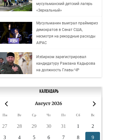
мусульманский детский лагерь
«Зеркальный»
Мусульманин выиграл праймериз
демократов в Сенат США,
несмотря на рекордные расходы
AIPAC
Избирком зарегистрировал
кандидатуру Рамзана Кадырова
на должность Главы ЧР
Календарь
Август 2026
«
»
Пн
Вт
Ср
Чт
Пт
Сб
Вс
27
28
29
30
31
1
2
3
4
5
6
7
8
9