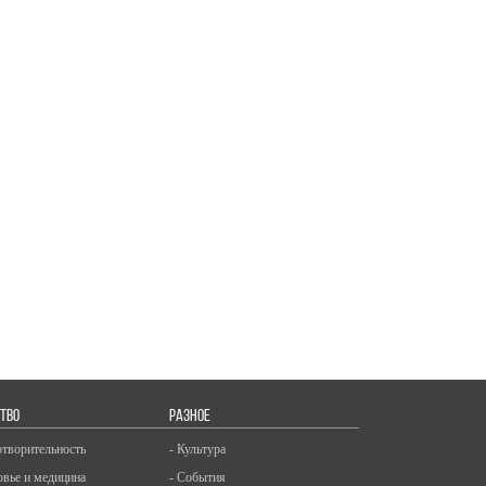
ТВО
РАЗНОЕ
отворительность
- Культура
овье и медицина
- События