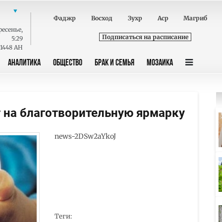
Фаджр
Восход
Зухр
Аср
Магриб
ресенье
,
Подписаться на расписание
5:29
 1448 AH
АНАЛИТИКА
ОБЩЕСТВО
БРАК И СЕМЬЯ
МОЗАИКА
 на благотворительную ярмарку
news-2DSw2aYkoJ
Теги: