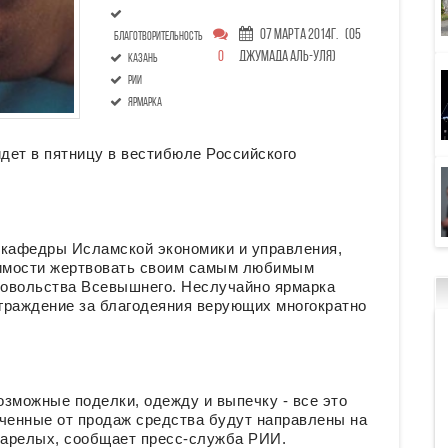
07 Марта 2014г.
(05
благотворительность
0
Джумада аль-уля)
Казань
РИИ
ярмарка
дет в пятницу в вестибюле Российского
 кафедры Исламской экономики и управления,
имости жертвовать своим самым любимым
довольства Всевышнего. Неслучайно ярмарка
аграждение за благодеяния верующих многократно
зможные поделки, одежду и выпечку - все это
ученные от продаж средства будут направлены на
тарелых, сообщает пресс-служба РИИ.