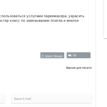
оспользоваться услугами парикмахера, украсить
астер класс по завязыванию платка и многое
Vk
Islam News
Версия для печати