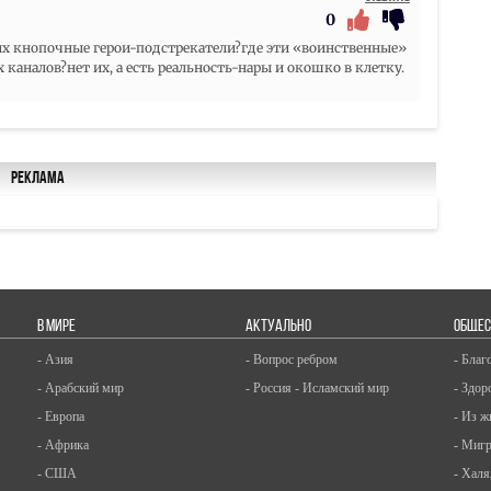
0
 их кнопочные герои-подстрекатели?где эти «воинственные»
аналов?нет их, а есть реальность-нары и окошко в клетку.
Реклама
В МИРЕ
АКТУАЛЬНО
ОБЩЕС
- Азия
- Вопрос ребром
- Благ
- Арабский мир
- Россия - Исламский мир
- Здор
- Европа
- Из ж
- Африка
- Миг
- США
- Халя