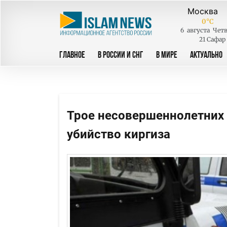
0
°C
6
августа
Четв
21 Сафар
ГЛАВНОЕ
В РОССИИ И СНГ
В МИРЕ
АКТУАЛЬНО
Трое несовершеннолетних
убийство киргиза