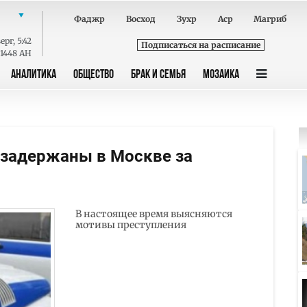
Фаджр
Восход
Зухр
Аср
Магриб
ерг
,
5:42
Подписаться на расписание
 1448 AH
АНАЛИТИКА
ОБЩЕСТВО
БРАК И СЕМЬЯ
МОЗАИКА
 задержаны в Москве за
В настоящее время выясняются
мотивы преступления