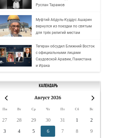
Руслан Тарамов
Муфтий Абдуль-Куддус Ашарин
вернулся из поездки по святым
для трёх религий местам
Тегеран обсудил Ближний Восток
с официальными лицами
Саудовской Аравии, Пакистана
и Ирака
Календарь
Август 2026
«
»
Пн
Вт
Ср
Чт
Пт
Сб
Вс
27
28
29
30
31
1
2
3
4
5
6
7
8
9