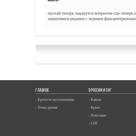
пускай теперь зададутся вопросом-где теперь
защитники родины с экранов фашцентральных к
ГЛАВНОЕ
В РОССИИ И СНГ
- Крепость мусульманина
- Кавказ
- Точка зрения
- Крым
- Поволжье
- СНГ