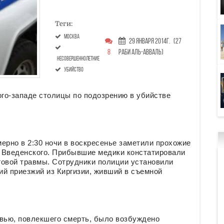
Теги:
Москва
29 Января 2014г.
(27
8
Раби аль-авваль)
несовершеннолетние
убийство
го-западе столицы по подозрению в убийстве
ерно в 2:30 ночи в воскресенье заметили прохожие
е Введенского. Прибывшие медики констатировали
говой травмы. Сотрудники полиции установили
ний приезжий из Киргизии, живший в съемной
овью, повлекшего смерть, было возбуждено