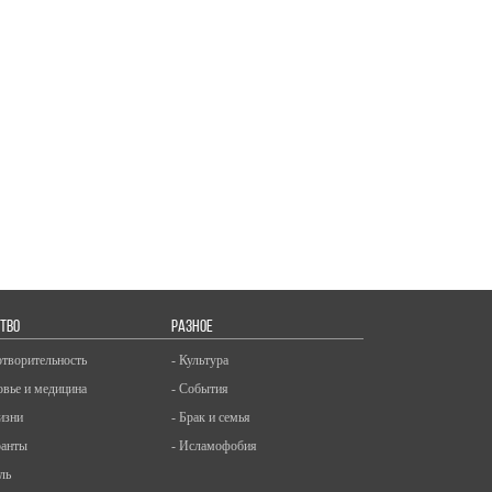
ТВО
РАЗНОЕ
отворительность
- Культура
овье и медицина
- События
изни
- Брак и семья
ранты
- Исламофобия
ль