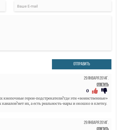
ОТПРАВИТЬ
29 Января 2014г.
Ответить
0
 их кнопочные герои-подстрекатели?где эти «воинственные»
аналов?нет их, а есть реальность-нары и окошко в клетку.
29 Января 2014г.
Ответить