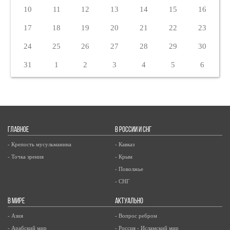
10
11
12
13
14
15
16
17
18
19
20
21
22
23
24
25
26
27
28
29
30
31
1
2
3
4
5
6
ГЛАВНОЕ
В РОССИИ И СНГ
- Крепость мусульманина
- Кавказ
- Точка зрения
- Крым
- Поволжье
- СНГ
В МИРЕ
АКТУАЛЬНО
- Азия
- Вопрос ребром
- Арабский мир
- Россия - Исламский мир