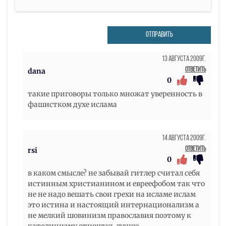
ОТПРАВИТЬ
13 Августа 2009г.
Ответить
dana
0
такие приговоры только множат уверенность в
фашистком духе ислама
14 Августа 2009г.
Ответить
rsi
0
в каком смысле? не забывай гитлер считал себя
истинным христианином и евреефобом так что
не не надо вешать свои грехи на исламе ислам
это истина и настоящий интернационализм а
не мелкий шовинизм православия поэтому к
католицизму отношусь лучше