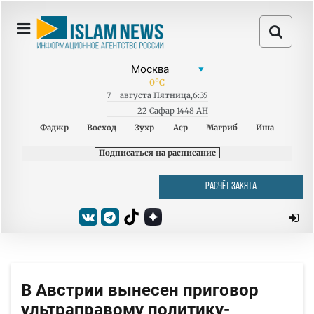
0
°C
7
августа
Пятница
,
6:35
22 Сафар 1448 AH
Фаджр
Восход
Зухр
Аср
Магриб
Иша
Подписаться на расписание
РАСЧЁТ ЗАКЯТА
В Австрии вынесен приговор
ультраправому политику-