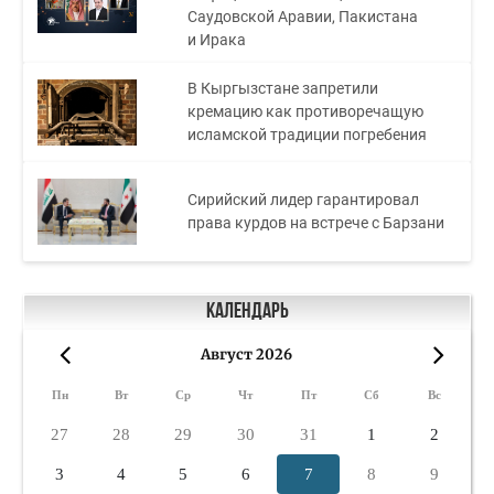
Саудовской Аравии, Пакистана
и Ирака
В Кыргызстане запретили
кремацию как противоречащую
исламской традиции погребения
Сирийский лидер гарантировал
права курдов на встрече с Барзани
Календарь
Август 2026
«
»
Пн
Вт
Ср
Чт
Пт
Сб
Вс
27
28
29
30
31
1
2
3
4
5
6
7
8
9