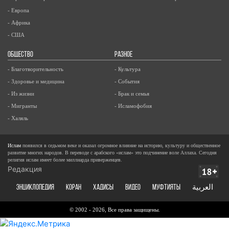
- Европа
- Африка
- США
ОБЩЕСТВО
РАЗНОЕ
- Благотворительность
- Культура
- Здоровье и медицина
- События
- Из жизни
- Брак и семья
- Мигранты
- Исламофобия
- Халяль
Ислам
появился в седьмом веке и оказал огромное влияние на историю, культуру и общественное
развитие многих народов. В переводе с арабского «ислам» это подчинение воле Аллаха. Сегодня
религия ислам имеет более миллиарда приверженцев.
Редакция
ЭНЦИКЛОПЕДИЯ
КОРАН
ХАДИСЫ
ВИДЕО
Муфтияты
العربية
© 2002 - 2026, Все права защищены.