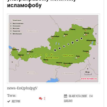
исламофобу
news-EnQphxJpgV
Теги:
06 Августа 2009г.
(14
2
Шабан)
австрия