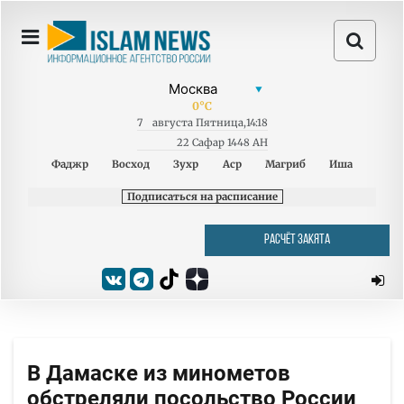
0
°C
7
августа
Пятница
,
14:18
22 Сафар 1448 AH
Фаджр
Восход
Зухр
Аср
Магриб
Иша
Подписаться на расписание
РАСЧЁТ ЗАКЯТА
В Дамаске из минометов
обстреляли посольство России