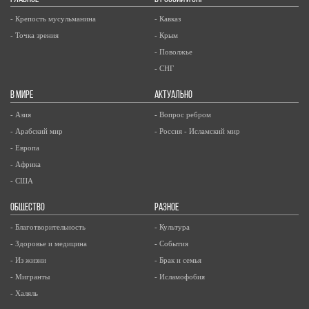
- Крепость мусульманина
- Кавказ
- Точка зрения
- Крым
- Поволжье
- СНГ
В МИРЕ
АКТУАЛЬНО
- Азия
- Вопрос ребром
- Арабский мир
- Россия - Исламский мир
- Европа
- Африка
- США
ОБЩЕСТВО
РАЗНОЕ
- Благотворительность
- Культура
- Здоровье и медицина
- События
- Из жизни
- Брак и семья
- Мигранты
- Исламофобия
- Халяль