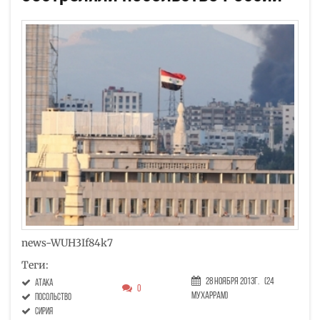
news-WUH3If84k7
Теги:
28 Ноября 2013г.
(24
атака
0
Мухаррам)
посольство
Сирия