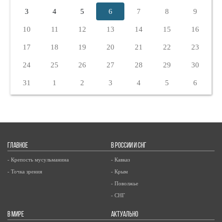
3
4
5
6
7
8
9
10
11
12
13
14
15
16
17
18
19
20
21
22
23
24
25
26
27
28
29
30
31
1
2
3
4
5
6
ГЛАВНОЕ
В РОССИИ И СНГ
- Крепость мусульманина
- Кавказ
- Точка зрения
- Крым
- Поволжье
- СНГ
В МИРЕ
АКТУАЛЬНО