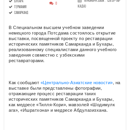
16 Ноября 2009г.
(28 Зу-ль-
Бухара
0
када)
Германия
Самарканд
В Специальном высшем учебном заведении
немецкого города Потсдама состоялось открытие
выставки, посвященной проекту по реставрации
исторических памятников Самарканда и Бухары,
реализованному специалистами данного учебного
заведения совместно с узбекскими
реставраторами.
Как сообщают
«Центрально-Азиатские новости»
, на
выставке были представлены фотографии,
отражающие процесс реставрации таких
исторических памятников Самарканда и Бухары,
как медресе «Тилля-Кори», мавзолей «Шодимулк
ага», «Ишратхона» и медресе Абдулазизхана.