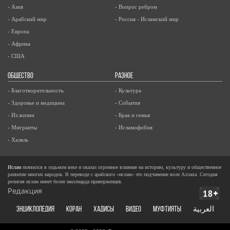
- Азия
- Вопрос ребром
- Арабский мир
- Россия - Исламский мир
- Европа
- Африка
- США
ОБЩЕСТВО
РАЗНОЕ
- Благотворительность
- Культура
- Здоровье и медицина
- События
- Из жизни
- Брак и семья
- Мигранты
- Исламофобия
- Халяль
Ислам
появился в седьмом веке и оказал огромное влияние на историю, культуру и общественное
развитие многих народов. В переводе с арабского «ислам» это подчинение воле Аллаха. Сегодня
религия ислам имеет более миллиарда приверженцев.
Редакция
ЭНЦИКЛОПЕДИЯ
КОРАН
ХАДИСЫ
ВИДЕО
Муфтияты
العربية