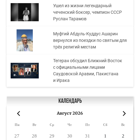
Ушел из жизни легендарный
чеченский боксер, чемпион СССР
Руслан Тарамов
Муфтий Абдуль-Куддус Ашарин
вернулся из поездки по святым для
трёх религий местам
Тегеран обсудил Ближний Восток
с официальными лицами
Саудовской Аравии, Пакистана
и Ирака
Календарь
Август 2026
«
»
Пн
Вт
Ср
Чт
Пт
Сб
Вс
27
28
29
30
31
1
2