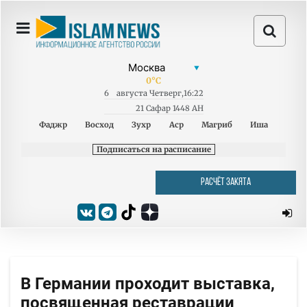
0
°C
6
августа
Четверг
,
16:22
21 Сафар 1448 AH
Фаджр
Восход
Зухр
Аср
Магриб
Иша
Подписаться на расписание
РАСЧЁТ ЗАКЯТА
В Германии проходит выставка,
посвященная реставрации