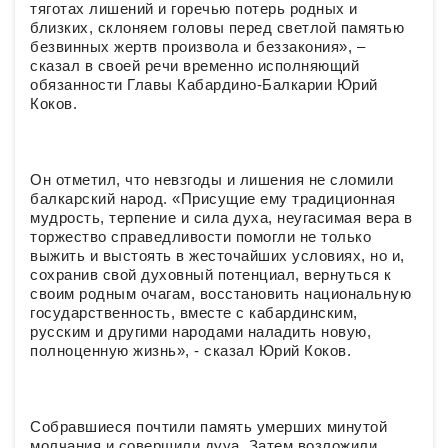
тяготах лишений и горечью потерь родных и
близких, склоняем головы перед светлой памятью
безвинных жертв произвола и беззакония», –
сказал в своей речи временно исполняющий
обязанности Главы Кабардино-Балкарии Юрий
Коков.
Он отметил, что невзгоды и лишения не сломили
балкарский народ. «Присущие ему традиционная
мудрость, терпение и сила духа, неугасимая вера в
торжество справедливости помогли не только
выжить и выстоять в жесточайших условиях, но и,
сохранив свой духовный потенциал, вернуться к
своим родным очагам, восстановить национальную
государственность, вместе с кабардинским,
русским и другими народами наладить новую,
полноценную жизнь», - сказал Юрий Коков.
Собравшиеся почтили память умерших минутой
молчания и совершили дууа. Затем возложили