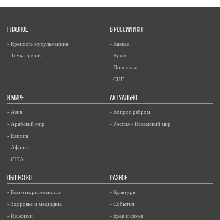
ГЛАВНОЕ
В РОССИИ И СНГ
- Крепость мусульманина
- Кавказ
- Точка зрения
- Крым
- Поволжье
- СНГ
В МИРЕ
АКТУАЛЬНО
- Азия
- Вопрос ребром
- Арабский мир
- Россия - Исламский мир
- Европа
- Африка
- США
ОБЩЕСТВО
РАЗНОЕ
- Благотворительность
- Культура
- Здоровье и медицина
- События
- Из жизни
- Брак и семья