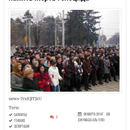
news-7rxIQlTJzU
Теги:
08 Марта 2014г.
(06
балкарцы
8
Джумада аль-уля)
геноцид
депортация