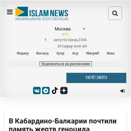
0
°C
5
августа
Среда
,
23:04
20 Сафар 1448 AH
Фаджр
Восход
Зухр
Аср
Магриб
Иша
Подписаться на расписание
РАСЧЁТ ЗАКЯТА
В Кабардино-Балкарии почтили
память жертв геноцида