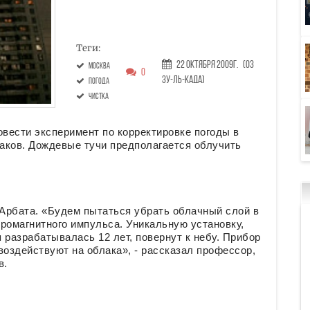
Теги:
22 Октября 2009г.
(03
Москва
0
Зу-ль-када)
погода
чистка
вести эксперимент по корректировке погоды в
лаков. Дождевые тучи предполагается облучить
Арбата. «Будем пытаться убрать облачный слой в
ромагнитного импульса. Уникальную установку,
 разрабатывалась 12 лет, повернут к небу. Прибор
воздействуют на облака», - рассказал профессор,
в.