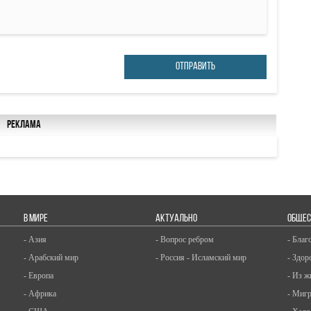
ОТПРАВИТЬ
Реклама
В МИРЕ
АКТУАЛЬНО
ОБЩЕС
- Азия
- Вопрос ребром
- Благ
- Арабский мир
- Россия - Исламский мир
- Здор
- Европа
- Из ж
- Африка
- Миг