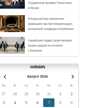
Саудовской Аравии, Пакистана
и Ирака
В Кыргызстане запретили
кремацию как противоречащую
исламской традиции погребения
Сирийский лидер гарантировал
права курдов на встрече
с Барзани
Календарь
Август 2026
«
»
Пн
Вт
Ср
Чт
Пт
Сб
Вс
27
28
29
30
31
1
2
3
4
5
6
7
8
9