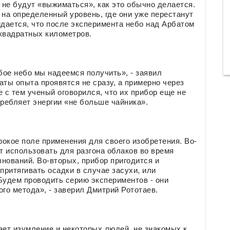
и не будут «выжиматься», как это обычно делается.
 на определенный уровень, где они уже перестанут
дается, что после эксперимента небо над Арбатом
 квадратных километров.
бое небо мы надеемся получить», - заявил
аты опыта проявятся не сразу, а примерно через
 с тем ученый оговорился, что их прибор еще не
требляет энергии «не больше чайника».
окое поле применения для своего изобретения. Во-
 использовать для разгона облаков во время
нований. Во-вторых, прибор пригодится и
притягивать осадки в случае засухи, или
Будем проводить серию экспериментов - они
го метода», - заверил Дмитрий Рототаев.
ает изумление и некоторых людей, не знакомых к