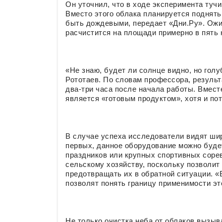
Он уточнил, что в ходе эксперимента туч
Вместо этого облака планируется поднять
быть дождевыми, передает «Дни.Ру». Ожи
расчистится на площади примерно в пять
«Не знаю, будет ли солнце видно, но голу
Рототаев. По словам профессора, результ
два-три часа после начала работы. Вместе
является «готовым продуктом», хотя и по
В случае успеха исследователи видят шир
первых, данное оборудование можно будет
праздников или крупных спортивных сорев
сельскому хозяйству, поскольку позволит 
предотвращать их в обратной ситуации. «
позволят понять границу применимости это
Не только очистка неба от облаков вызыв