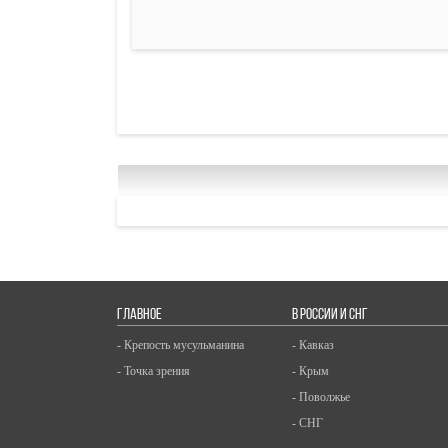
ГЛАВНОЕ
В РОССИИ И СНГ
- Крепость мусульманина
- Кавказ
- Точка зрения
- Крым
- Поволжье
- СНГ