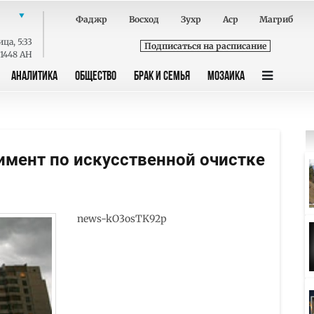
Фаджр
Восход
Зухр
Аср
Магриб
ица
,
5:33
Подписаться на расписание
 1448 AH
АНАЛИТИКА
ОБЩЕСТВО
БРАК И СЕМЬЯ
МОЗАИКА
имент по искусственной очистке
news-kO3osTK92p