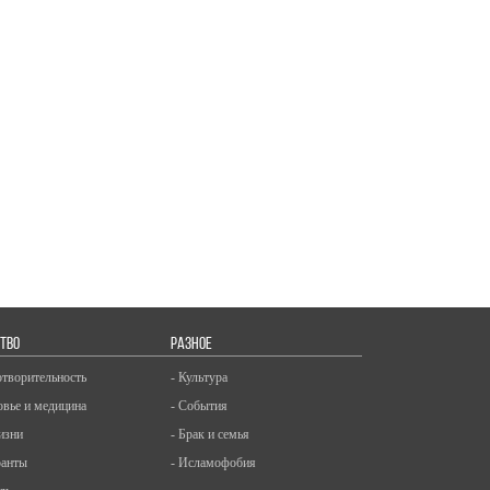
ТВО
РАЗНОЕ
отворительность
- Культура
овье и медицина
- События
изни
- Брак и семья
ранты
- Исламофобия