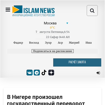
0
°C
7
августа
Пятница
,
6:54
22 Сафар 1448 AH
Фаджр
Восход
Зухр
Аср
Магриб
Иша
Подписаться на расписание
РАСЧЁТ ЗАКЯТА
В Нигере произошел
государственный переворот