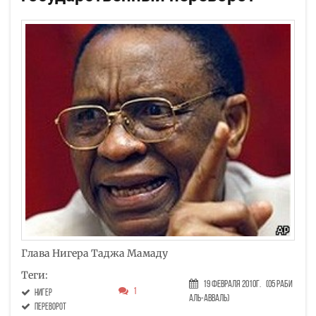
Глава Нигера Таджа Мамаду
Теги:
19 Февраля 2010г.
(05 Раби
1
Нигер
аль-авваль)
переворот