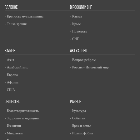
ГЛАВНОЕ
В РОССИИ И СНГ
- Крепость мусульманина
- Кавказ
- Точка зрения
- Крым
- Поволжье
- СНГ
В МИРЕ
АКТУАЛЬНО
- Азия
- Вопрос ребром
- Арабский мир
- Россия - Исламский мир
- Европа
- Африка
- США
ОБЩЕСТВО
РАЗНОЕ
- Благотворительность
- Культура
- Здоровье и медицина
- События
- Из жизни
- Брак и семья
- Мигранты
- Исламофобия