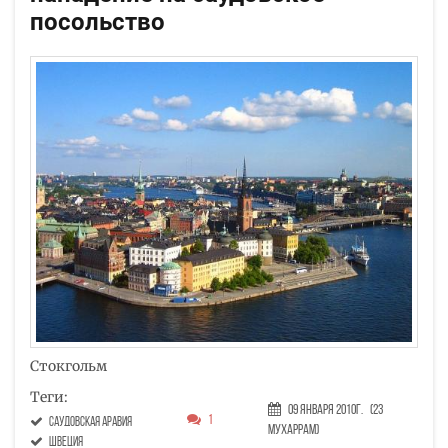
посольство
Стокгольм
Теги:
09 Января 2010г.
(23
1
саудовская аравия
Мухаррам)
Швеция