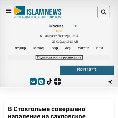
0
°C
6
августа
Четверг
,
18:35
21 Сафар 1448 AH
Фаджр
Восход
Зухр
Аср
Магриб
Иша
Подписаться на расписание
РАСЧЁТ ЗАКЯТА
В Стокгольме совершено
нападение на саудовское