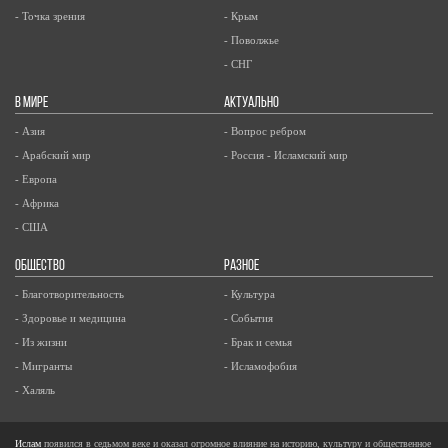
- Точка зрения
- Крым
- Поволжье
- СНГ
В МИРЕ
АКТУАЛЬНО
- Азия
- Вопрос ребром
- Арабский мир
- Россия - Исламский мир
- Европа
- Африка
- США
ОБЩЕСТВО
РАЗНОЕ
- Благотворительность
- Культура
- Здоровье и медицина
- События
- Из жизни
- Брак и семья
- Мигранты
- Исламофобия
- Халяль
Ислам
появился в седьмом веке и оказал огромное влияние на историю, культуру и общественное