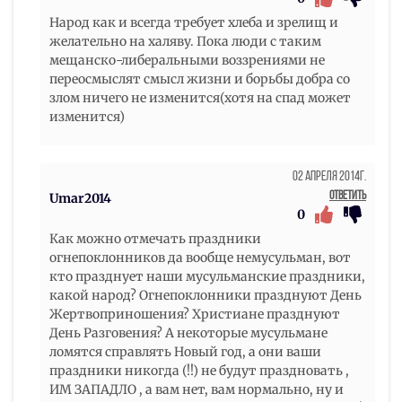
Народ как и всегда требует хлеба и зрелищ и
желательно на халяву. Пока люди с таким
мещанско-либеральными воззрениями не
переосмыслят смысл жизни и борьбы добра со
злом ничего не изменится(хотя на спад может
изменится)
02 Апреля 2014г.
Ответить
Umar2014
0
Как можно отмечать праздники
огнепоклонников да вообще немусульман, вот
кто празднует наши мусульманские праздники,
какой народ? Огнепоклонники празднуют День
Жертвоприношения? Христиане празднуют
День Разговения? А некоторые мусульмане
ломятся справлять Новый год, а они ваши
праздники никогда (!!) не будут праздновать ,
ИМ ЗАПАДЛО , а вам нет, вам нормально, ну и