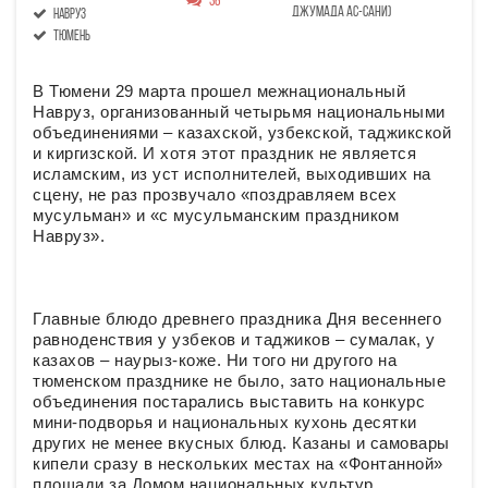
36
Джумада ас-сани)
Навруз
Тюмень
В Тюмени 29 марта прошел межнациональный
Навруз, организованный четырьмя национальными
объединениями – казахской, узбекской, таджикской
и киргизской. И хотя этот праздник не является
исламским, из уст исполнителей, выходивших на
сцену, не раз прозвучало «поздравляем всех
мусульман» и «с мусульманским праздником
Навруз».
Главные блюдо древнего праздника Дня весеннего
равноденствия у узбеков и таджиков – сумалак, у
казахов – наурыз-коже. Ни того ни другого на
тюменском празднике не было, зато национальные
объединения постарались выставить на конкурс
мини-подворья и национальных кухонь десятки
других не менее вкусных блюд. Казаны и самовары
кипели сразу в нескольких местах на «Фонтанной»
площади за Домом национальных культур