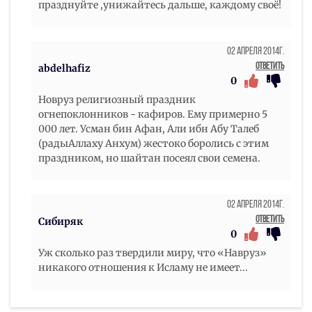
празднуйте ,унижайтесь дальше, каждому своё!
02 Апреля 2014г.
Ответить
abdelhafiz
0
Новруз религиозный праздник
огнепоклонников - кафиров. Ему примерно 5
000 лет. Усман бин Афан, Али ибн Абу Талеб
(радыАллаху Анхум) жестоко боролись с этим
праздником, но шайтан посеял свои семена.
02 Апреля 2014г.
Ответить
Сибиряк
0
Уж сколько раз твердили миру, что «Навруз»
никакого отношения к Исламу не имеет...