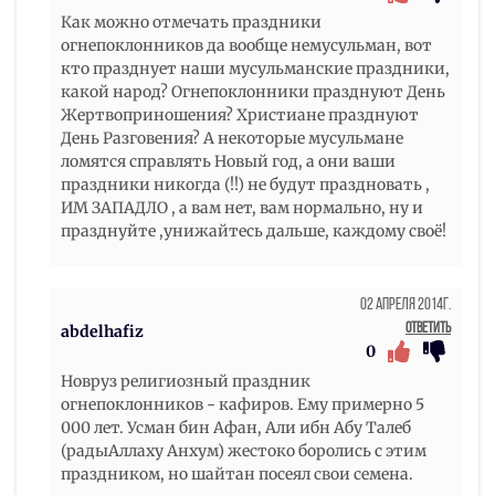
Как можно отмечать праздники
огнепоклонников да вообще немусульман, вот
кто празднует наши мусульманские праздники,
какой народ? Огнепоклонники празднуют День
Жертвоприношения? Христиане празднуют
День Разговения? А некоторые мусульмане
ломятся справлять Новый год, а они ваши
праздники никогда (!!) не будут праздновать ,
ИМ ЗАПАДЛО , а вам нет, вам нормально, ну и
празднуйте ,унижайтесь дальше, каждому своё!
02 Апреля 2014г.
Ответить
abdelhafiz
0
Новруз религиозный праздник
огнепоклонников - кафиров. Ему примерно 5
000 лет. Усман бин Афан, Али ибн Абу Талеб
(радыАллаху Анхум) жестоко боролись с этим
праздником, но шайтан посеял свои семена.