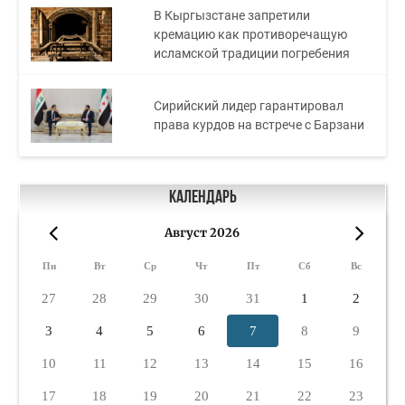
В Кыргызстане запретили
кремацию как противоречащую
исламской традиции погребения
Сирийский лидер гарантировал
права курдов на встрече с Барзани
Календарь
Август 2026
«
»
Пн
Вт
Ср
Чт
Пт
Сб
Вс
27
28
29
30
31
1
2
3
4
5
6
7
8
9
10
11
12
13
14
15
16
17
18
19
20
21
22
23