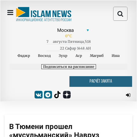
0
°C
7
августа
Пятница
,
5:18
22 Сафар 1448 AH
Фаджр
Восход
Зухр
Аср
Магриб
Иша
Подписаться на расписание
РАСЧЁТ ЗАКЯТА
В Тюмени прошел
«мусульманский» Навруз