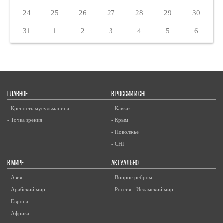
24
25
26
27
28
29
30
31
1
2
3
4
5
6
ГЛАВНОЕ
В РОССИИ И СНГ
- Крепость мусульманина
- Кавказ
- Точка зрения
- Крым
- Поволжье
- СНГ
В МИРЕ
АКТУАЛЬНО
- Азия
- Вопрос ребром
- Арабский мир
- Россия - Исламский мир
- Европа
- Африка