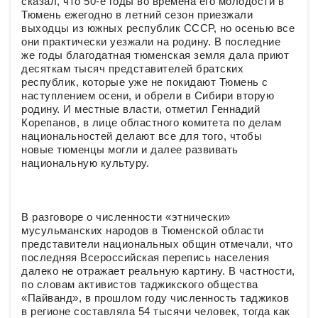
сказал, что 50-е годы во времена его молодости в
Тюмень ежегодно в летний сезон приезжали
выходцы из южных республик СССР, но осенью все
они практически уезжали на родину. В последние
же годы благодатная тюменская земля дала приют
десяткам тысяч представителей братских
республик, которые уже не покидают Тюмень с
наступлением осени, и обрели в Сибири вторую
родину. И местные власти, отметил Геннадий
Корепанов, в лице областного комитета по делам
национальностей делают все для того, чтобы
новые тюменцы могли и далее развивать
национальную культуру.
В разговоре о численности «этнически»
мусульманских народов в Тюменской области
представители национальных общин отмечали, что
последняя Всероссийская перепись населения
далеко не отражает реальную картину. В частности,
по словам активистов таджикского общества
«Пайванд», в прошлом году численность таджиков
в регионе составляла 54 тысячи человек, тогда как