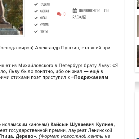
Пушкин
06 Июня 2012г.
(16
Кавказ
0
Раджаб)
коран
Кулиев
поэты
 Господа миров) Александр Пушкин, ставший при
ет из Михайловского в Петербург брату Льву: «Я
ло, Льву было понятно, ибо он знал — ещё в
оими стихами поэт приступил к
«Подражаниям
по исламским канонам)
Кайсын Шуваевич Кулиев
,
еат государственной премии, лауреат Ленинской
Птица. Дерево»
.
(Формат новостной ленты не