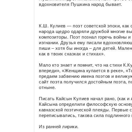
вдохновителя Пушкина народ бывает.
К.Ш. Кулиев — поэт советской эпохи, как 
народа щедро одаряли дружбой многие вы
композиторы. Поэт познал горечь войны и
изгнании. Друзья ему писали вдохновляющ
пиши – хотя бы иногда – для детей. Мале
как в твоих сказках и стихах».
Мало кто знает и помнит, что на стихи К.
впереди», «Женщина купается в реке», 
предаем забвению имена поэтов и велику
сайт поэта получился достойным поэта, п
отныне.
Писать Кайсын Кулиев начал рано, (как и 
Кайсына определили философскую основу 
кавказской поэтической плеяды. Первые с
переписывались, такова сила подлинного 
Из ранней лирики.