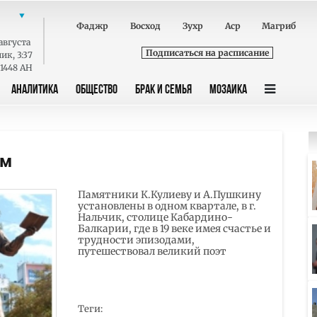
Фаджр
Восход
Зухр
Аср
Магриб
августа
Подписаться на расписание
ник
,
3:37
 1448 AH
АНАЛИТИКА
ОБЩЕСТВО
БРАК И СЕМЬЯ
МОЗАИКА
им
Памятники К.Кулиеву и А.Пушкину
установлены в одном квартале, в г.
Нальчик, столице Кабардино-
Балкарии, где в 19 веке имея счастье и
трудности эпизодами,
путешествовал великий поэт
Теги: