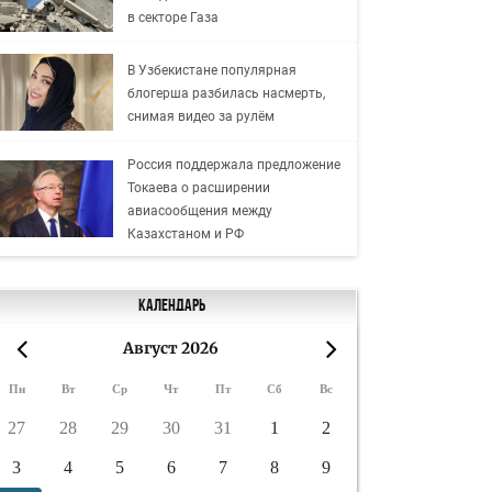
в секторе Газа
В Узбекистане популярная
блогерша разбилась насмерть,
снимая видео за рулём
Россия поддержала предложение
Токаева о расширении
авиасообщения между
Казахстаном и РФ
Календарь
Август 2026
«
»
Пн
Вт
Ср
Чт
Пт
Сб
Вс
27
28
29
30
31
1
2
3
4
5
6
7
8
9