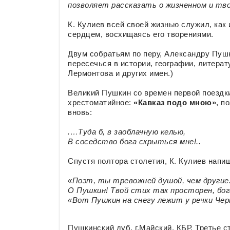
позволяет рассказать о жизненном и тво
К. Кулиев всей своей жизнью служил, как
сердцем, восхищаясь его творениями.
Двум собратьям по перу, Александру Пуш
пересечься в истории, географии, литерат
Лермонтова и других имен.)
Великий Пушкин со времен первой поездк
хрестоматийное:
«Кавказ подо мною»
, п
вновь:
.…Туда б, в заоблачную келью,
В соседство бога скрыться мне!..
Спустя полтора столетия, К. Кулиев напи
«Поэт, ты тревожней душой, чем другие
О Пушкин! Твой стих так просторен, б
«Вот Пушкин на снегу лежит у речки Че
Пушкинский дуб. г.Майский, КБР. Третье с