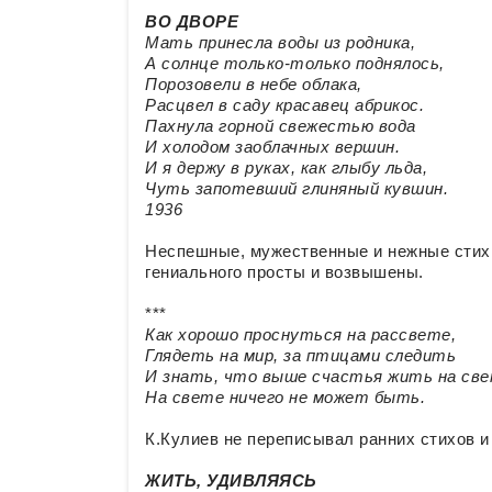
ВО ДВОРЕ
Мать принесла воды из родника,
А солнце только-только поднялось,
Порозовели в небе облака,
Расцвел в саду красавец абрикос.
Пахнула горной свежестью вода
И холодом заоблачных вершин.
И я держу в руках, как глыбу льда,
Чуть запотевший глиняный кувшин.
1936
Неспешные, мужественные и нежные стихи
гениального просты и возвышены.
***
Как хорошо проснуться на рассвете,
Глядеть на мир, за птицами следить
И знать, что выше счастья жить на св
На свете ничего не может быть.
К.Кулиев не переписывал ранних стихов и
ЖИТЬ, УДИВЛЯЯСЬ