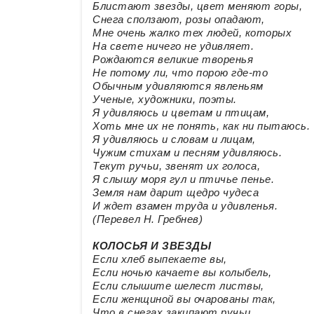
Блистают звезды, цвет меняют горы,
Снега сползают, розы опадают,
Мне очень жалко тех людей, которых
На свете ничего не удивляет.
Рождаются великие творенья
Не потому ли, что порою где-то
Обычным удивляются явленьям
Ученые, художники, поэты.
Я удивляюсь и цветам и птицам,
Хоть мне их не понять, как ни пытаюсь.
Я удивляюсь и словам и лицам,
Чужим стихам и песням удивляюсь.
Текут ручьи, звенят их голоса,
Я слышу моря гул и птичье пенье.
Земля нам дарит щедро чудеса
И ждет взамен труда и удивленья.
(Перевел Н. Гребнев)
КОЛОСЬЯ И ЗВЕЗДЫ
Если хлеб выпекаете вы,
Если ночью качаете вы колыбель,
Если слышите шелест листвы,
Если женщиной вы очарованы так,
Что в снегах закипают ручьи,