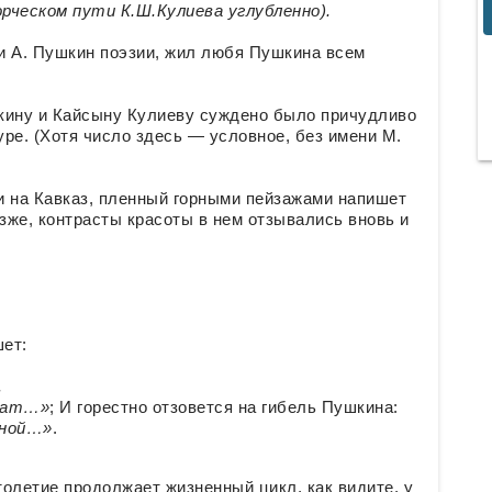
рческом пути К.Ш.Кулиева углубленно).
 и А. Пушкин поэзии, жил любя Пушкина всем
кину и Кайсыну Кулиеву суждено было причудливо
уре. (Хотя число здесь — условное, без имени М.
и на Кавказ, пленный горными пейзажами напишет
озже, контрасты красоты в нем отзывались вновь и
шет:
.
огат…»
; И горестно отзовется на гибель Пушкина:
рной…»
.
толетие продолжает жизненный цикл, как видите, у