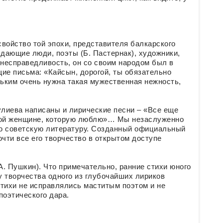
свойство той эпохи, представителя балкарского
дающие люди, поэты (Б. Пастернак), художники,
 несправедливость, он со своим народом был в
ие письма: «Кайсын, дорогой, ты обязательно
ньким очень нужна такая мужественная нежность,
Кулиева написаны и лирические песни – «Все еще
«Той женщине, которую люблю»… Мы незаслуженно
ю советскую литературу. Созданный официальный
очти все его творчество в открытом доступе
А. Пушкин). Что примечательно, ранние стихи юного
творчества одного из глубочайших лириков
тихи не исправлялись маститым поэтом и не
поэтического дара.