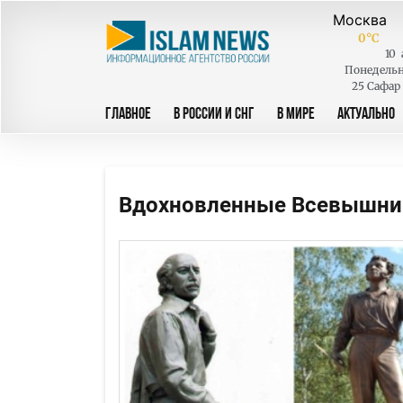
0
°C
10
Понедель
25 Сафар
ГЛАВНОЕ
В РОССИИ И СНГ
В МИРЕ
АКТУАЛЬНО
Вдохновленные Всевышн