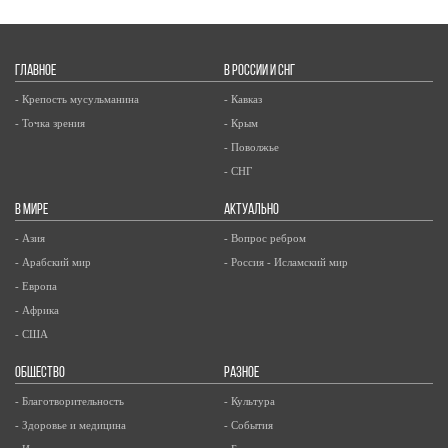
ГЛАВНОЕ
В РОССИИ И СНГ
- Крепость мусульманина
- Кавказ
- Точка зрения
- Крым
- Поволжье
- СНГ
В МИРЕ
АКТУАЛЬНО
- Азия
- Вопрос ребром
- Арабский мир
- Россия - Исламский мир
- Европа
- Африка
- США
ОБЩЕСТВО
РАЗНОЕ
- Благотворительность
- Культура
- Здоровье и медицина
- События