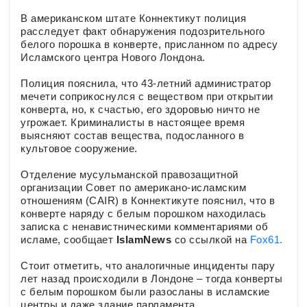
В американском штате Коннектикут полиция
расследует факт обнаружения подозрительного
белого порошка в конверте, присланном по адресу
Исламского центра Нового Лондона.
Полиция пояснила, что 43-летний администратор
мечети соприкоснулся с веществом при открытии
конверта, но, к счастью, его здоровью ничто не
угрожает. Криминалисты в настоящее время
выясняют состав вещества, подосланного в
культовое сооружение.
Отделение мусульманской правозащитной
организации Совет по американо-исламским
отношениям (CAIR) в Коннектикуте пояснил, что в
конверте наряду с белым порошком находилась
записка с ненавистническими комментариями об
исламе, сообщает
IslamNews
со ссылкой на
Fox61.
Стоит отметить, что аналогичные инциденты пару
лет назад происходили в Лондоне – тогда конверты
с белым порошком были разосланы в исламские
центры и даже здание парламента.