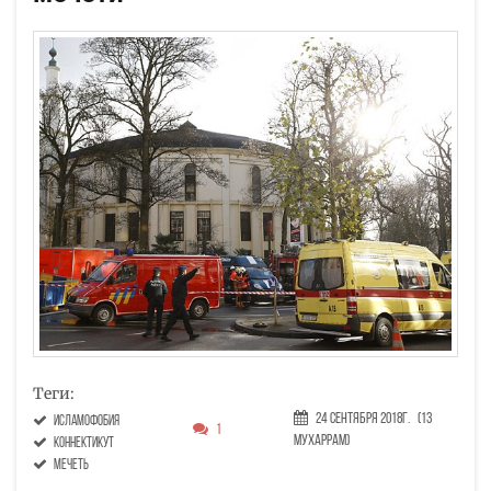
Теги:
24 Сентября 2018г.
(13
исламофобия
1
Мухаррам)
Коннектикут
мечеть