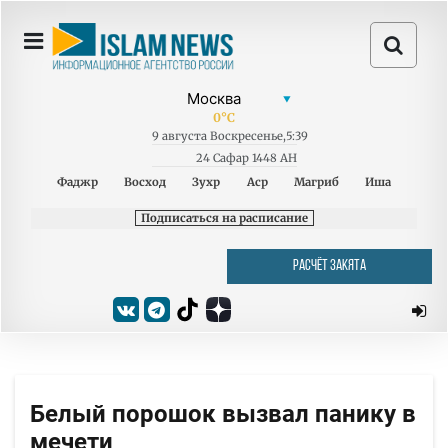
0
°C
9
августа
Воскресенье
,
5:39
24 Сафар 1448 AH
Фаджр
Восход
Зухр
Аср
Магриб
Иша
Подписаться на расписание
РАСЧЁТ ЗАКЯТА
Белый порошок вызвал панику в
мечети