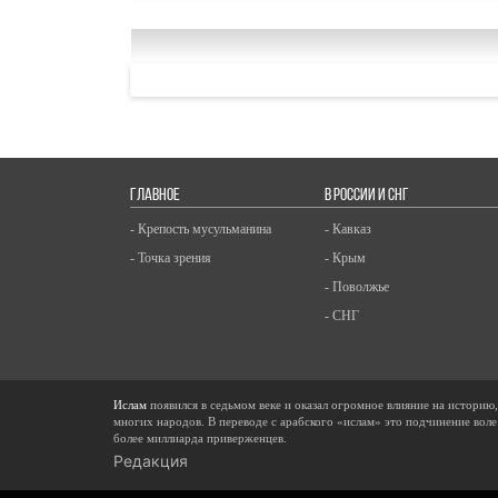
ГЛАВНОЕ
В РОССИИ И СНГ
- Крепость мусульманина
- Кавказ
- Точка зрения
- Крым
- Поволжье
- СНГ
Ислам
появился в седьмом веке и оказал огромное влияние на историю
многих народов. В переводе с арабского «ислам» это подчинение воле
более миллиарда приверженцев.
Редакция