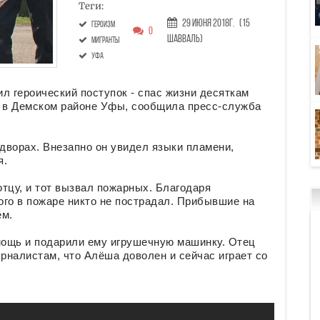
Теги:
29 Июня 2018г.
(15
героизм
0
Шавваль)
мигранты
Уфа
 героический поступок - спас жизни десяткам
е в Демском районе Уфы, сообщила пресс-служба
дворах. Внезапно он увидел языки пламени,
я.
тцу, и тот вызвал пожарных. Благодаря
го в пожаре никто не пострадал. Прибывшие на
ем.
ощь и подарили ему игрушечную машинку. Отец
рналистам, что Алёша доволен и сейчас играет со