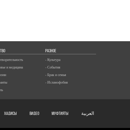
ТВО
РАЗНОЕ
отворительность
- Культура
овье и медицина
- События
изни
- Брак и семья
ранты
- Исламофобия
ль
ХАДИСЫ
ВИДЕО
Муфтияты
العربية