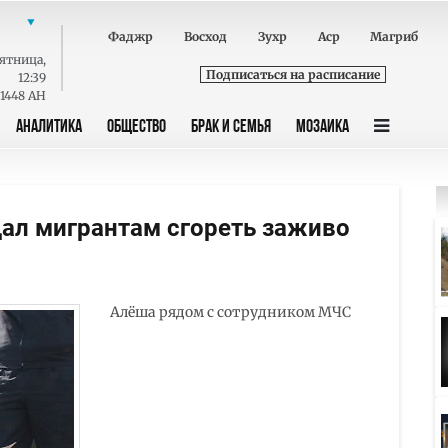
Фаджр
Восход
Зухр
Аср
Магриб
ятница
,
Подписаться на расписание
12:39
 1448 AH
АНАЛИТИКА
ОБЩЕСТВО
БРАК И СЕМЬЯ
МОЗАИКА
ал мигрантам сгореть заживо
Алёша рядом с сотрудником МЧС