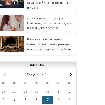
Саудовской Аравии, Пакистана
и Ирака
«Плохие новости»: супруга
Галявиева, растрелявшего детей
в Казани, ждет ребенка
В Кыргызстане запретили
кремацию как противоречащую
исламской традиции погребения
Календарь
Август 2026
«
»
Пн
Вт
Ср
Чт
Пт
Сб
Вс
27
28
29
30
31
1
2
3
4
5
6
7
8
9