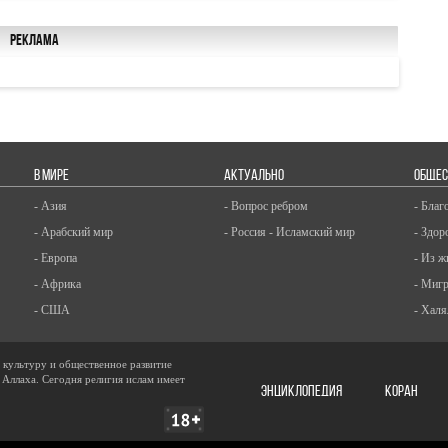
Реклама
В МИРЕ
АКТУАЛЬНО
ОБЩЕС
- Азия
- Вопрос ребром
- Благ
- Арабский мир
- Россия - Исламский мир
- Здор
- Европа
- Из ж
- Африка
- Миг
- США
- Халя
, культуру и общественное развитие
 Аллаха. Сегодня религия ислам имеет
ЭНЦИКЛОПЕДИЯ
КОРАН