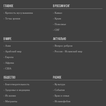
ГЛАВНОЕ
В РОССИИ И СНГ
- Крепость мусульманина
- Кавказ
- Точка зрения
- Крым
- Поволжье
- СНГ
В МИРЕ
АКТУАЛЬНО
- Азия
- Вопрос ребром
- Арабский мир
- Россия - Исламский мир
- Европа
- Африка
- США
ОБЩЕСТВО
РАЗНОЕ
- Благотворительность
- Культура
- Здоровье и медицина
- События
- Из жизни
- Брак и семья
- Мигранты
- Исламофобия