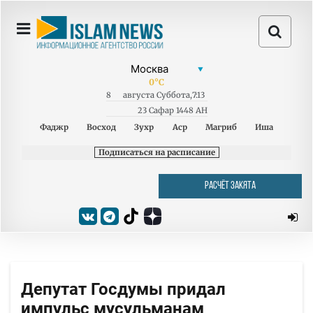
0
°C
8
августа
Суббота
,
7:13
23 Сафар 1448 AH
Фаджр
Восход
Зухр
Аср
Магриб
Иша
Подписаться на расписание
РАСЧЁТ ЗАКЯТА
Депутат Госдумы придал
импульс мусульманам