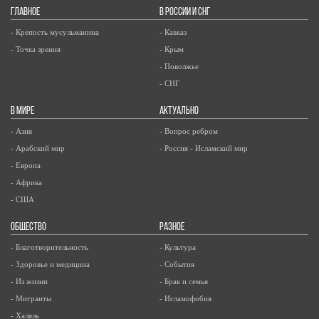
ГЛАВНОЕ
В РОССИИ И СНГ
- Крепость мусульманина
- Кавказ
- Точка зрения
- Крым
- Поволжье
- СНГ
В МИРЕ
АКТУАЛЬНО
- Азия
- Вопрос ребром
- Арабский мир
- Россия - Исламский мир
- Европа
- Африка
- США
ОБЩЕСТВО
РАЗНОЕ
- Благотворительность
- Культура
- Здоровье и медицина
- События
- Из жизни
- Брак и семья
- Мигранты
- Исламофобия
- Халяль