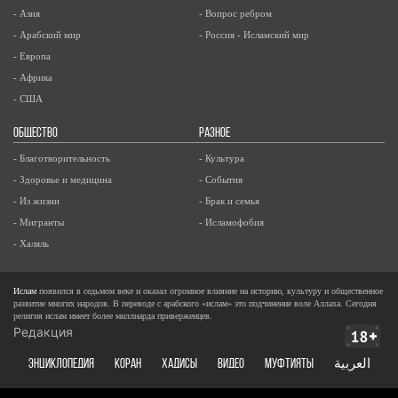
- Азия
- Вопрос ребром
- Арабский мир
- Россия - Исламский мир
- Европа
- Африка
- США
ОБЩЕСТВО
РАЗНОЕ
- Благотворительность
- Культура
- Здоровье и медицина
- События
- Из жизни
- Брак и семья
- Мигранты
- Исламофобия
- Халяль
Ислам
появился в седьмом веке и оказал огромное влияние на историю, культуру и общественное
развитие многих народов. В переводе с арабского «ислам» это подчинение воле Аллаха. Сегодня
религия ислам имеет более миллиарда приверженцев.
Редакция
ЭНЦИКЛОПЕДИЯ
КОРАН
ХАДИСЫ
ВИДЕО
Муфтияты
العربية