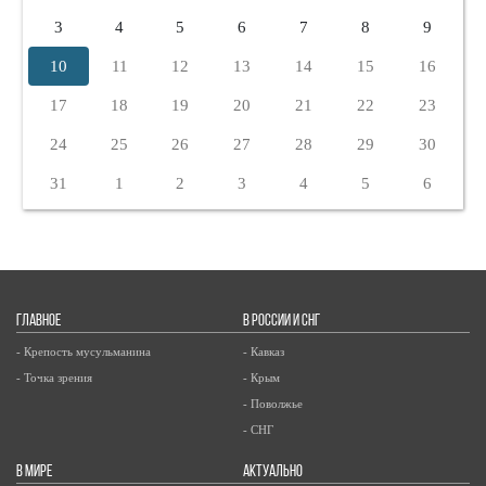
3
4
5
6
7
8
9
10
11
12
13
14
15
16
17
18
19
20
21
22
23
24
25
26
27
28
29
30
31
1
2
3
4
5
6
ГЛАВНОЕ
В РОССИИ И СНГ
- Крепость мусульманина
- Кавказ
- Точка зрения
- Крым
- Поволжье
- СНГ
В МИРЕ
АКТУАЛЬНО