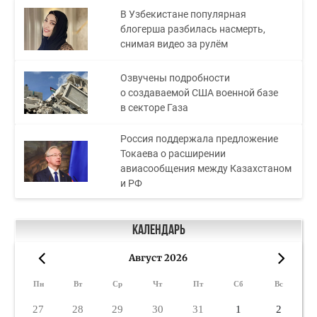
В Узбекистане популярная
блогерша разбилась насмерть,
снимая видео за рулём
Озвучены подробности
о создаваемой США военной базе
в секторе Газа
Россия поддержала предложение
Токаева о расширении
авиасообщения между Казахстаном
и РФ
Календарь
Август 2026
«
»
Пн
Вт
Ср
Чт
Пт
Сб
Вс
27
28
29
30
31
1
2