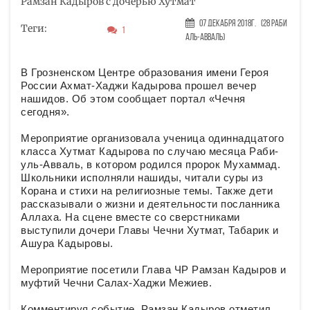
Рамзан Кадыров с дочерью Хутмат
07 Декабря 2018г.
(28 Раби
Теги:
1
аль-авваль)
В Грозненском Центре образования имени Героя
России Ахмат-Хаджи Кадырова прошел вечер
нашидов. Об этом сообщает портал «Чечня
сегодня».
Мероприятие организовала ученица одиннадцатого
класса Хутмат Кадырова по случаю месяца Раби-
уль-Авваль, в котором родился пророк Мухаммад.
Школьники исполняли нашиды, читали суры из
Корана и стихи на религиозные темы. Также дети
рассказывали о жизни и деятельности посланника
Аллаха. На сцене вместе со сверстниками
выступили дочери Главы Чечни Хутмат, Табарик и
Ашура Кадыровы.
Мероприятие посетили Глава ЧР Рамзан Кадыров и
муфтий Чечни Салах-Хаджи Межиев.
Комментируя событие, Рамзан Кадыров отметил,