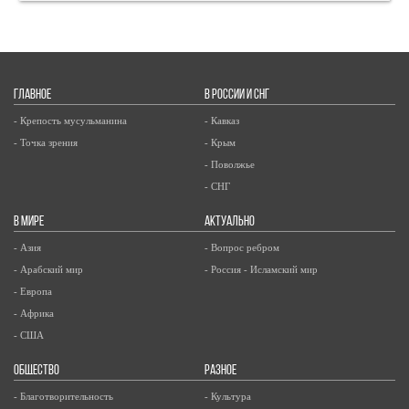
ГЛАВНОЕ
В РОССИИ И СНГ
- Крепость мусульманина
- Кавказ
- Точка зрения
- Крым
- Поволжье
- СНГ
В МИРЕ
АКТУАЛЬНО
- Азия
- Вопрос ребром
- Арабский мир
- Россия - Исламский мир
- Европа
- Африка
- США
ОБЩЕСТВО
РАЗНОЕ
- Благотворительность
- Культура