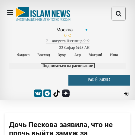
0
°C
7
августа
Пятница
,
9:19
22 Сафар 1448 AH
Фаджр
Восход
Зухр
Аср
Магриб
Иша
Подписаться на расписание
РАСЧЁТ ЗАКЯТА
Дочь Пескова заявила, что не
прочь выйти замуж за