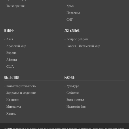
- Точка зрения
- Крым
- Поволжье
- СНГ
В МИРЕ
АКТУАЛЬНО
- Азия
- Вопрос ребром
- Арабский мир
- Россия - Исламский мир
- Европа
- Африка
- США
ОБЩЕСТВО
РАЗНОЕ
- Благотворительность
- Культура
- Здоровье и медицина
- События
- Из жизни
- Брак и семья
- Мигранты
- Исламофобия
- Халяль
Ислам
появился в седьмом веке и оказал огромное влияние на историю, культуру и общественное