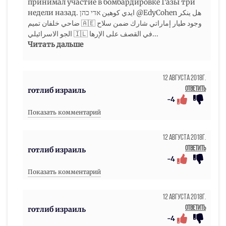
принимал участие в бомбардировке Газы три
недели назад. ايدي كوهين אדי כהן @EdyCohen هل ينكر
ضاحي خلفان تميم 🇦🇪 وجود طيار إماراتي شارك ضمن سلاح
الجو الاسرائيلي 🇮🇱 في القصف على الإرها
...
Читать дальше
12 Августа 2018г.
Ответить
готлиб израиль
-4
Показать комментарий
12 Августа 2018г.
Ответить
готлиб израиль
-4
Показать комментарий
12 Августа 2018г.
Ответить
готлиб израиль
-4