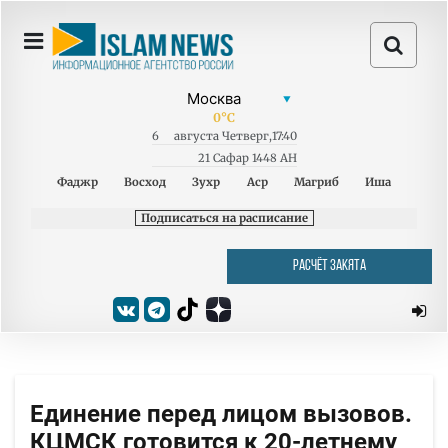
0
°C
6
августа
Четверг
,
17:40
21 Сафар 1448 AH
Фаджр
Восход
Зухр
Аср
Магриб
Иша
Подписаться на расписание
РАСЧЁТ ЗАКЯТА
Единение перед лицом вызовов.
КЦМСК готовится к 20-летнему