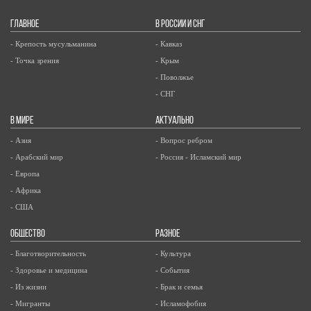
ГЛАВНОЕ
В РОССИИ И СНГ
- Крепость мусульманина
- Кавказ
- Точка зрения
- Крым
- Поволжье
- СНГ
В МИРЕ
АКТУАЛЬНО
- Азия
- Вопрос ребром
- Арабский мир
- Россия - Исламский мир
- Европа
- Африка
- США
ОБЩЕСТВО
РАЗНОЕ
- Благотворительность
- Культура
- Здоровье и медицина
- События
- Из жизни
- Брак и семья
- Мигранты
- Исламофобия