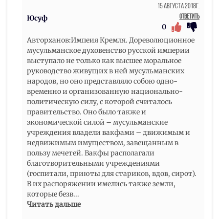
15 Августа 2018г.
Ответить
Юсуф
0
Авторханов:Импеия Кремля. Дореволюционное
мусульманское духовенство русской империи
выступало не только как высшее моральное
руководство живущих в ней мусульман­ских
народов, но оно представляло собою одно­
временно и организованную национально-
политиче­скую силу, с которой считалось
правительство. Оно было также и
экономической силой – мусуль­манские
учреждения владели вакфами – движимым и
недвижимым имуществом, завещанным в
поль­зу мечетей. Вакфы располагали
благотворительны­ми учреждениями
(госпитали, приюты для стари­ков, вдов, сирот).
В их распоряжении имелись так­же земли,
которые безв
...
Читать дальше