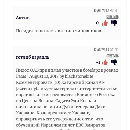
15 Августа 2018г.
Ответить
Актив
0
Посиделки по наставлению чиновников
12 Августа 2018г.
Ответить
готлиб израиль
-3
Пилот ОАЭ принимал участие в бомбардировках
Газы” August 10, 2018 by blackstonebite
Комментировать (10) Катарский канал Al-
Jazeera публикует материал о интернет-схватке
израильского исследователя Ближнего Востока
из Центра Бегина-Садата Эди Коэна и
начальника полиции Дубаи генерала Дахи
Хафлана. Коэн предлагает Хафлану
опровергнуть его утверждение о том, что
обученный Израилем пилот ВВС Эмиратов