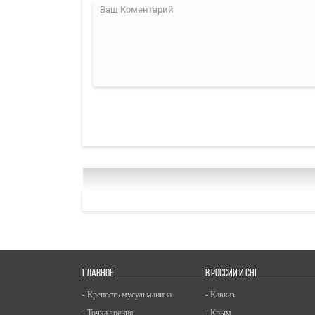
ГЛАВНОЕ
В РОССИИ И СНГ
- Крепость мусульманина
- Кавказ
- Точка зрения
- Крым