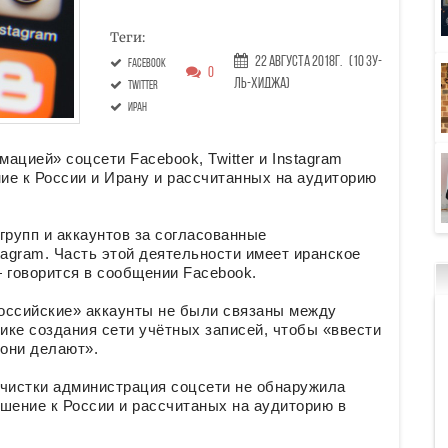
Теги:
22 Августа 2018г.
(10 Зу-
Facebook
0
ль-хиджа)
Twitter
Иран
ацией» соцсети Facebook, Twitter и Instagram
ие к России и Ирану и рассчитанных на аудиторию
групп и аккаунтов за согласованные
tagram. Часть этой деятельности имеет иранское
 говорится в сообщении Facebook.
российские» аккаунты не были связаны между
тике создания сети учётных записей, чтобы «ввести
 они делают».
ачистки администрация соцсети не обнаружила
шение к России и рассчитаных на аудиторию в