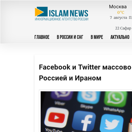
0
°C
7
августа
П
22 Сафар
ГЛАВНОЕ
В РОССИИ И СНГ
В МИРЕ
АКТУАЛЬНО
Facebook и Twitter массов
Россией и Ираном