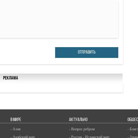
ОТПРАВИТЬ
Реклама
В МИРЕ
АКТУАЛЬНО
ОБЩЕС
- Азия
- Вопрос ребром
- Благ
- Арабский мир
- Россия - Исламский мир
- Здор