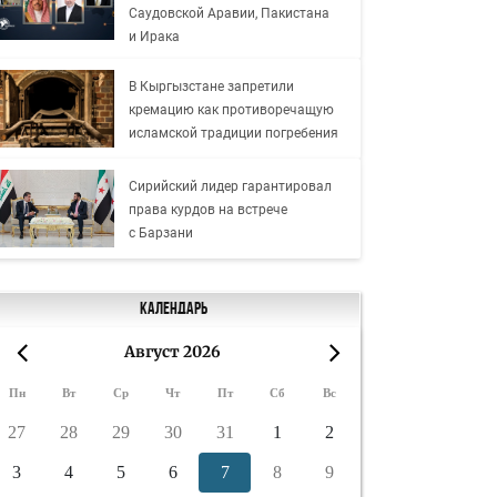
Саудовской Аравии, Пакистана
и Ирака
В Кыргызстане запретили
кремацию как противоречащую
исламской традиции погребения
Сирийский лидер гарантировал
права курдов на встрече
с Барзани
Календарь
Август 2026
«
»
Пн
Вт
Ср
Чт
Пт
Сб
Вс
27
28
29
30
31
1
2
3
4
5
6
7
8
9