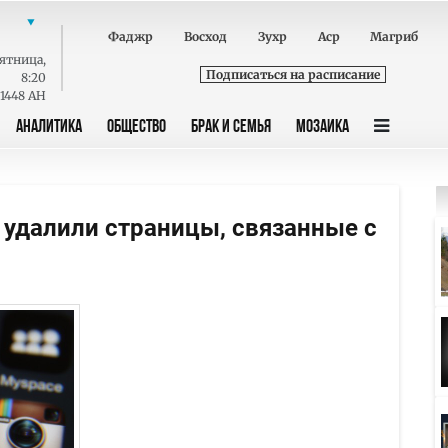
Фаджр
Восход
Зухр
Аср
Магриб
ятница
,
Подписаться на расписание
8:20
 1448 AH
АНАЛИТИКА
ОБЩЕСТВО
БРАК И СЕМЬЯ
МОЗАИКА
о удалили страницы, связанные с