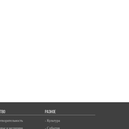
ТВО
РАЗНОЕ
отворительность
- Культура
овье и медицина
- События