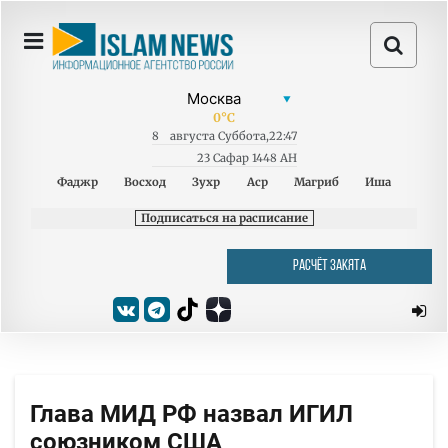
0
°C
8
августа
Суббота
,
22:47
23 Сафар 1448 AH
Фаджр
Восход
Зухр
Аср
Магриб
Иша
Подписаться на расписание
РАСЧЁТ ЗАКЯТА
Глава МИД РФ назвал ИГИЛ
союзником США