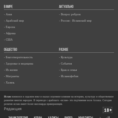
В МИРЕ
АКТУАЛЬНО
- Азия
- Вопрос ребром
- Арабский мир
- Россия - Исламский мир
- Европа
- Африка
- США
ОБЩЕСТВО
РАЗНОЕ
- Благотворительность
- Культура
- Здоровье и медицина
- События
- Из жизни
- Брак и семья
- Мигранты
- Исламофобия
- Халяль
Ислам
появился в седьмом веке и оказал огромное влияние на историю, культуру и общественное
развитие многих народов. В переводе с арабского «ислам» это подчинение воле Аллаха. Сегодня
религия ислам имеет более миллиарда приверженцев.
Редакция