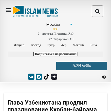
0
°C
7
августа
Пятница
,
17:39
22 Сафар 1448 AH
Фаджр
Восход
Зухр
Аср
Магриб
Иша
Подписаться на расписание
РАСЧЁТ ЗАКЯТА
Глава Узбекистана продлил
празднование Курбан-байрама