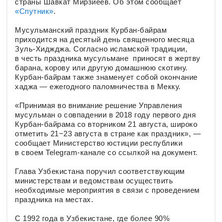
страны Шавкат Мирзиёев. Об этом сообщает
«Спутник»
.
Мусульманский праздник Курбан-байрам
приходится на десятый день священного месяца
Зуль-Хиджджа. Согласно исламской традиции,
в честь праздника мусульмане приносят в жертву
барана, корову или другую домашнюю скотину.
Курбан-байрам также знаменует собой окончание
хаджа — ежегодного паломничества в Мекку.
«Принимая во внимание решение Управления
мусульман о совпадении в 2018 году первого дня
Курбан-байрама со вторником 21 августа, широко
отметить 21−23 августа в стране как праздник», —
сообщает Министерство юстиции республики
в своем Telegram-канале cо ссылкой на документ.
Глава Узбекистана поручил соответствующим
министерствам и ведомствам осуществить
необходимые мероприятия в связи с проведением
праздника на местах.
С 1992 года в Узбекистане, где более 90%