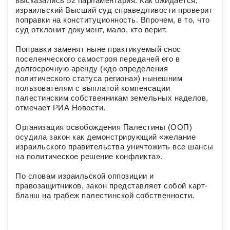
высказались 52 парламентария. Как ожидается,
израильский Высший суд справедливости проверит
поправки на конституционность. Впрочем, в то, что
суд отклонит документ, мало, кто верит.
Поправки заменят ныне практикуемый снос
поселенческого самостроя передачей его в
долгосрочную аренду («до определения
политического статуса региона») нынешним
пользователям с выплатой компенсации
палестинским собственникам земельных наделов,
отмечает РИА Новости.
Организация освобождения Палестины (ООП)
осудила закон как демонстрирующий «желание
израильского правительства уничтожить все шансы
на политическое решение конфликта».
По словам израильской оппозиции и
правозащитников, закон представляет собой карт-
бланш на грабеж палестинской собственности.