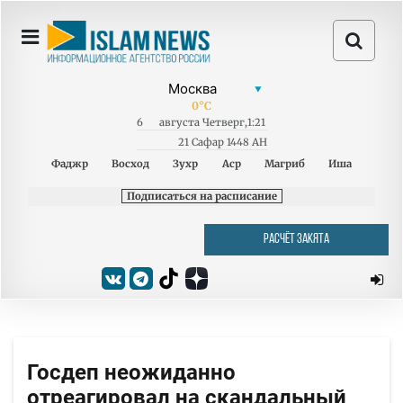
0
°C
6
августа
Четверг
,
1:21
21 Сафар 1448 AH
Фаджр
Восход
Зухр
Аср
Магриб
Иша
Подписаться на расписание
РАСЧЁТ ЗАКЯТА
Госдеп неожиданно
отреагировал на скандальный