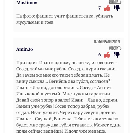
Ответить
Muslimov
7
На фото: фашист учит фашистенка, убивать
мусульман и гоев.
07 Февраля 2017г.
Ответить
Amin26
6
Приходит Иван к одному человеку и говорит: -
Сосед, займи мне рубль. Сосед, сщурив глазки: -
Да зачем же мне его таки тебе занимать. Не
вижу смысла... Вегнёшь два губля, согласен?
Иван: - Ладно, договорились. Сосед: - Ан нет.
Ишь какой шустгый. Мне нужны гарантии.
Давай свой топор в залог! Иван: - Ладно, держи.
Займи уже рубль! Сосед топор забрал, рубль
отдал. Иван уходит. Через пару секунд, догнав
Ивана: - Слушай, Ванечка. Тебе же таки тяжело
будет мне сразу два губля отдавать. Может один
прям сейчас вернёшь? И долг уже меньше.