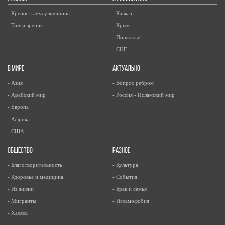
- Крепость мусульманина
- Кавказ
- Точка зрения
- Крым
- Поволжье
- СНГ
В МИРЕ
АКТУАЛЬНО
- Азия
- Вопрос ребром
- Арабский мир
- Россия - Исламский мир
- Европа
- Африка
- США
ОБЩЕСТВО
РАЗНОЕ
- Благотворительность
- Культура
- Здоровье и медицина
- События
- Из жизни
- Брак и семья
- Мигранты
- Исламофобия
- Халяль