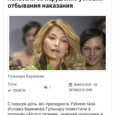
отбывания наказания
Гульнара Каримова
Теги:
06 Марта 2019г.
(28
1
Джумада ас-сани)
Узбекистан
Старшую дочь экс-президента Узбекистана
Ислама Каримова Гульнару поместили в
колонию общего режима, заменив наказание в