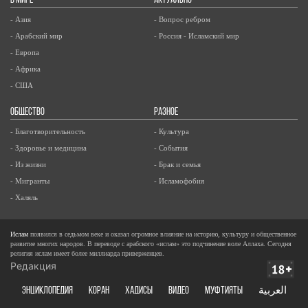
В МИРЕ
АКТУАЛЬНО
- Азия
- Вопрос ребром
- Арабский мир
- Россия - Исламский мир
- Европа
- Африка
- США
ОБЩЕСТВО
РАЗНОЕ
- Благотворительность
- Культура
- Здоровье и медицина
- События
- Из жизни
- Брак и семья
- Мигранты
- Исламофобия
- Халяль
Ислам
появился в седьмом веке и оказал огромное влияние на историю, культуру и общественное
развитие многих народов. В переводе с арабского «ислам» это подчинение воле Аллаха. Сегодня
религия ислам имеет более миллиарда приверженцев.
Редакция
ЭНЦИКЛОПЕДИЯ
КОРАН
ХАДИСЫ
ВИДЕО
Муфтияты
العربية