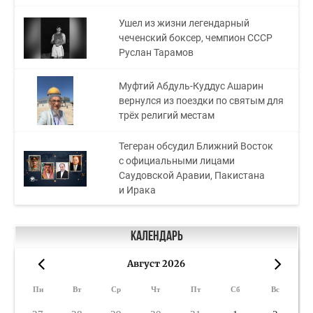
Ушел из жизни легендарный
чеченский боксер, чемпион СССР
Руслан Тарамов
Муфтий Абдуль-Куддус Ашарин
вернулся из поездки по святым для
трёх религий местам
Тегеран обсудил Ближний Восток
с официальными лицами
Саудовской Аравии, Пакистана
и Ирака
Календарь
Август 2026
«
»
Пн
Вт
Ср
Чт
Пт
Сб
Вс