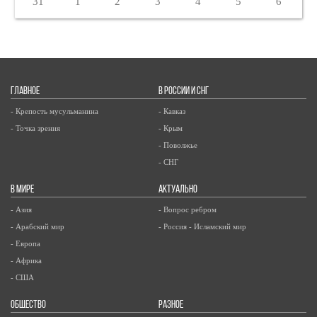
31
1
2
3
4
5
6
ГЛАВНОЕ
В РОССИИ И СНГ
- Крепость мусульманина
- Кавказ
- Точка зрения
- Крым
- Поволжье
- СНГ
В МИРЕ
АКТУАЛЬНО
- Азия
- Вопрос ребром
- Арабский мир
- Россия - Исламский мир
- Европа
- Африка
- США
ОБЩЕСТВО
РАЗНОЕ