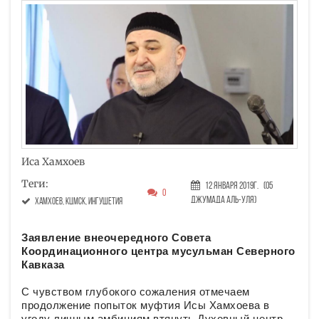
Иса Хамхоев
Теги:
12 Января 2019г.
(05
0
Джумада аль-уля)
Хамхоев, КЦМСК, Ингушетия
Заявление внеочередного Совета
Координационного центра мусульман Северного
Кавказа
С чувством глубокого сожаления отмечаем
продолжение попыток муфтия Исы Хамхоева в
угоду личным амбициям втянуть Духовный центр