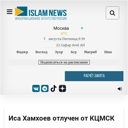
0
°C
7
августа
Пятница
,
9:39
22 Сафар 1448 AH
Фаджр
Восход
Зухр
Аср
Магриб
Иша
Подписаться на расписание
РАСЧЁТ ЗАКЯТА
Иса Хамхоев отлучен от КЦМСК