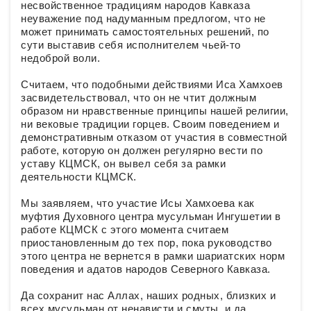
несвойственное традициям народов Кавказа
неуважение под надуманным предлогом, что не
может принимать самостоятельных решений, по
сути выставив себя исполнителем чьей-то
недоброй воли.
Считаем, что подобными действиями Иса Хамхоев
засвидетельствовал, что он не чтит должным
образом ни нравственные принципы нашей религии,
ни вековые традиции горцев. Своим поведением и
демонстративным отказом от участия в совместной
работе, которую он должен регулярно вести по
уставу КЦМСК, он вывел себя за рамки
деятельности КЦМСК.
Мы заявляем, что участие Исы Хамхоева как
муфтия Духовного центра мусульман Ингушетии в
работе КЦМСК с этого момента считаем
приостановленным до тех пор, пока руководство
этого центра не вернется в рамки шариатских норм
поведения и адатов народов Северного Кавказа.
Да сохранит нас Аллах, наших родных, близких и
всех мусульман от ненависти и смуты, и да