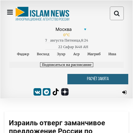
0
°C
7
августа
Пятница
,
8:24
22 Сафар 1448 AH
Фаджр
Восход
Зухр
Аср
Магриб
Иша
Подписаться на расписание
РАСЧЁТ ЗАКЯТА
Израиль отверг заманчивое
предложение России по