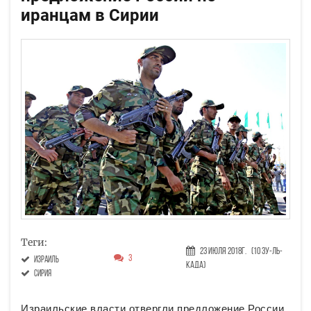
иранцам в Сирии
Теги:
23 Июля 2018г.
(10 Зу-ль-
3
Израиль
када)
Сирия
Израильские власти отвергли предложение России