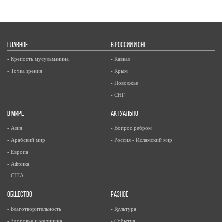
ГЛАВНОЕ
В РОССИИ И СНГ
- Крепость мусульманина
- Кавказ
- Точка зрения
- Крым
- Поволжье
- СНГ
В МИРЕ
АКТУАЛЬНО
- Азия
- Вопрос ребром
- Арабский мир
- Россия - Исламский мир
- Европа
- Африка
- США
ОБЩЕСТВО
РАЗНОЕ
- Благотворительность
- Культура
- Здоровье и медицина
- События