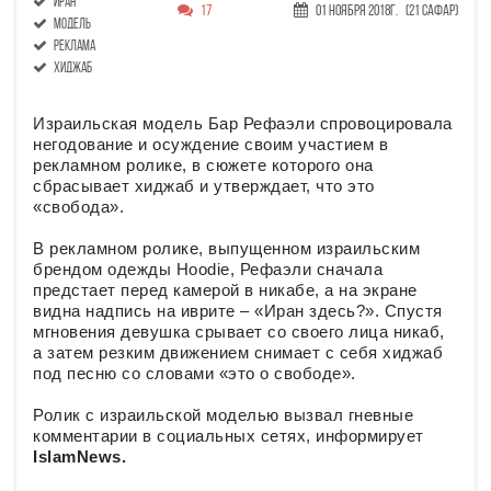
Иран
17
01 Ноября 2018г.
(21 Сафар)
модель
реклама
хиджаб
Израильская модель Бар Рефаэли спровоцировала
негодование и осуждение своим участием в
рекламном ролике, в сюжете которого она
сбрасывает хиджаб и утверждает, что это
«свобода».
В рекламном ролике, выпущенном израильским
брендом одежды Hoodie, Рефаэли сначала
предстает перед камерой в никабе, а на экране
видна надпись на иврите – «Иран здесь?». Спустя
мгновения девушка срывает со своего лица никаб,
а затем резким движением снимает с себя хиджаб
под песню со словами «это о свободе».
Ролик с израильской моделью вызвал гневные
комментарии в социальных сетях, информирует
IslamNews.