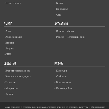
- Точка зрения
- Крым
- Поволжье
- СНГ
В МИРЕ
АКТУАЛЬНО
- Азия
- Вопрос ребром
- Арабский мир
- Россия - Исламский мир
- Европа
- Африка
- США
ОБЩЕСТВО
РАЗНОЕ
- Благотворительность
- Культура
- Здоровье и медицина
- События
- Из жизни
- Брак и семья
- Мигранты
- Исламофобия
- Халяль
Ислам
появился в седьмом веке и оказал огромное влияние на историю, культуру и общественное