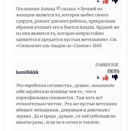
4
Посланник Аллаха ﷺ сказал: «Лучшей из
женщин является та, которая любит своего
супруга, рожает для него ребенка, прекрасным
образом утешает его и боится Аллаха. Худшей же
из них является та, которая непристойно
одевается и предается пустым мечтаниям». См.
«Сильсилят аль-Ахадис ас-Сахиха» 1849.
01 Ноября 2018г.
Ответить
kamilkkkk
6
Эта еврейская сатанистка , думаю , наказание
себе заработала похлеще чем те , что в
порнофильмах снимаются . Там хоть всё
относительно честно . Эта же пустые мечтания
вбивает женщинам , девушкам и девочкам с
экрана . Да и вреда , думаю , от неё побольше во
многие разы , если не в сотни и тысячи .