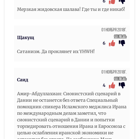
6
Мерзкая жидовская шалава! Где ты и где никаб!
01 Ноября 2018г.
Ответить
Щакущ
6
Сатанизм. Да проклянет их YHWH!
01 Ноября 2018г.
Ответить
Саид
4
Амир-Абдуллахиан: Сионистский сценарий в
Дании не останется без ответа Специальный
помощник спикера Исламского меджлиса Ирана
по международным делам заметил, что
сионистский сценарий в Дании и попытки
торпедировать отношения Ирана и Евросоюза с
целью ослабления иранской экономики не