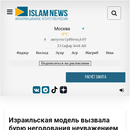
0
°C
8
августа
Суббота
,
6:07
23 Сафар 1448 AH
Фаджр
Восход
Зухр
Аср
Магриб
Иша
Подписаться на расписание
РАСЧЁТ ЗАКЯТА
Израильская модель вызвала
бурю негодования неуважением