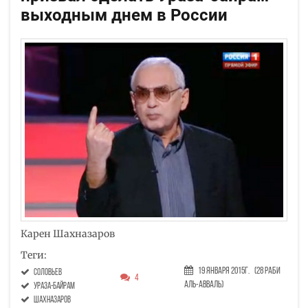
выходным днем в России
Карен Шахназаров
Теги:
19 Января 2015г.
(28 Раби
Соловьев
4
аль-авваль)
Ураза-Байрам
Шахназаров