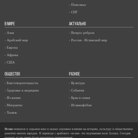
- Поволжье
- СНГ
В МИРЕ
АКТУАЛЬНО
- Азия
- Вопрос ребром
- Арабский мир
- Россия - Исламский мир
- Европа
- Африка
- США
ОБЩЕСТВО
РАЗНОЕ
- Благотворительность
- Культура
- Здоровье и медицина
- События
- Из жизни
- Брак и семья
- Мигранты
- Исламофобия
- Халяль
Ислам
появился в седьмом веке и оказал огромное влияние на историю, культуру и общественное
развитие многих народов. В переводе с арабского «ислам» это подчинение воле Аллаха. Сегодня
религия ислам имеет более миллиарда приверженцев.