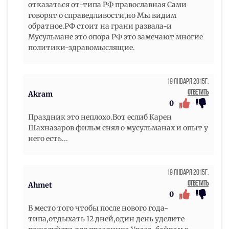
отказаться от-типа РФ православная Сами
говорят о справедливости,но Мы видим
обратное.РФ стоит на грани развала-и
Мусульмане это опора РФ это замечают многие
политики-здравомыслящие.
19 Января 2015г.
Ответить
Akram
0
Праздник это неплохо.Вот еслиб Карен
Шахназаров фильм снял о мусульманах и опыт у
него есть...
19 Января 2015г.
Ответить
Ahmet
0
В место того чтобы после нового года-
типа,отдыхать 12 дней,один день уделите