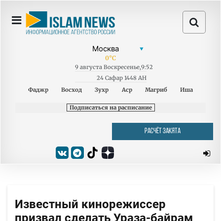
0
°C
9
августа
Воскресенье
,
9:52
24 Сафар 1448 AH
Фаджр
Восход
Зухр
Аср
Магриб
Иша
Подписаться на расписание
РАСЧЁТ ЗАКЯТА
Известный кинорежиссер
призвал сделать Ураза-байрам