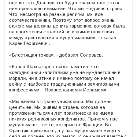
оценят это. Для них это будет знаком того, что к
ним проявлено внимание. Что мы – единая страна.
Что, несмотря на разные религии, мы все
соотечественники. Поэтому этот вопрос очень
важен: мы должны ценить гармонию, которая была
на протяжении столетий во взаимоотношениях
между христианами и мусульманами», - сказал
Карен Георгиевич.
«Блестящая точка», - добавил Соловьев.
«Карен Шахназаров также заметил, что
«сегодняшний капитализм уже не нуждается ни в
морали, ни в этике и именно поэтому он начал
войну с наиболее традиционными религиозными
конфессиями – Православием и Исламом».
«Мы живем в стране уникальной. Мы должны
ценить ее. Мы живем в стране, которая на
протяжении тысячи лет практически не имела
никаких религиозных конфликтов. Причем у нас
мусульмане – не те, которые во Франции. Во
Францию приезжают, а у нас мусульмане живут у
себя на родине, это их земля. И они живут вместе с