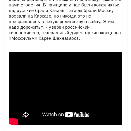
нами столетия. В принципе у нас были конфликты:
да, русские брали Казань, татары брали Москву,
воевали на Кавказе, но никогда это не
превращалось в некую религиозную войну. Этим
надо дорожить», - уверен российский
кинорежиссер, генеральный директор киноконцерна
«Мосфильм» Карен Шахназаров.