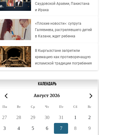
Саудовской Аравии, Пакистана
и Ирака
«Плохие новости»: супруга
Галявиева, растрелявшего детей
в Казани, ждет ребенка
В Кыргызстане запретили
кремацию как противоречащую
исламской традиции погребения
Календарь
Август 2026
«
»
Пн
Вт
Ср
Чт
Пт
Сб
Вс
27
28
29
30
31
1
2
3
4
5
6
7
8
9