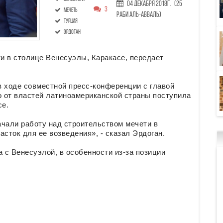
04 Декабря 2018г.
(25
3
мечеть
Раби аль-авваль)
Турция
Эрдоган
ти в столице Венесуэлы, Каракасе, передает
в ходе совместной пресс-конференции с главой
 от властей латиноамериканской страны поступила
се.
ачали работу над строительством мечети в
сток для ее возведения», - сказал Эрдоган.
а с Венесуэлой, в особенности из-за позиции