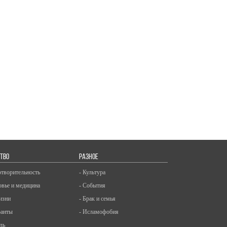
ТВО
РАЗНОЕ
отворительность
- Культура
овье и медицина
- События
изни
- Брак и семья
ранты
- Исламофобия
ль