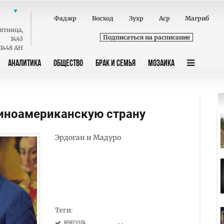
Фаджр
Восход
Зухр
Аср
Магриб
ятница
,
Подписаться на расписание
14:43
 1448 AH
АНАЛИТИКА
ОБЩЕСТВО
БРАК И СЕМЬЯ
МОЗАИКА
тиноамериканскую страну
Эрдоган и Мадуро
Теги:
Венесуэла