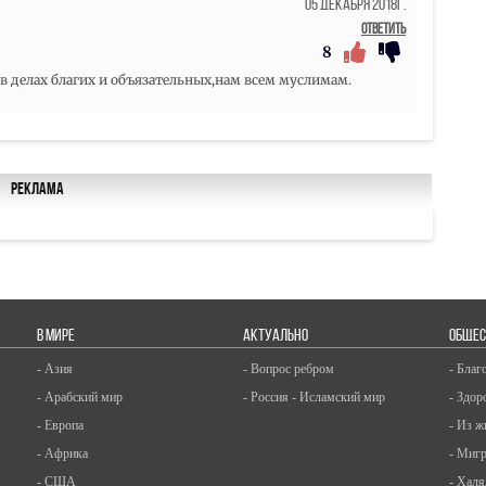
05 Декабря 2018г.
Ответить
8
 делах благих и объязательных,нам всем муслимам.
Реклама
В МИРЕ
АКТУАЛЬНО
ОБЩЕС
- Азия
- Вопрос ребром
- Благ
- Арабский мир
- Россия - Исламский мир
- Здор
- Европа
- Из ж
- Африка
- Миг
- США
- Халя