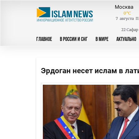
0
°C
7
августа
П
22 Сафар
ГЛАВНОЕ
В РОССИИ И СНГ
В МИРЕ
АКТУАЛЬНО
Эрдоган несет ислам в ла