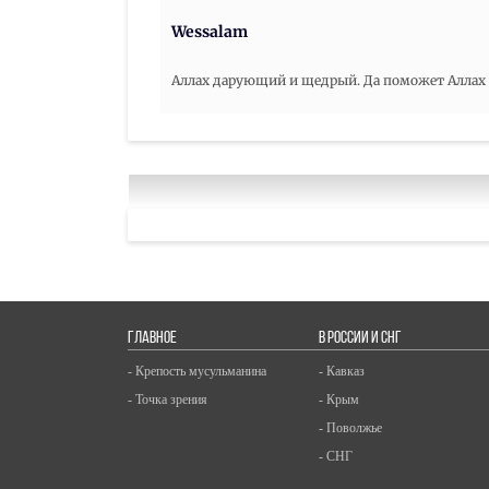
Wessalam
Аллах дарующий и щедрый. Да поможет Аллах в
ГЛАВНОЕ
В РОССИИ И СНГ
- Крепость мусульманина
- Кавказ
- Точка зрения
- Крым
- Поволжье
- СНГ